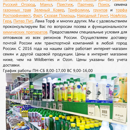
Русский Огород
,
Манул
,
Престиж
,
Партнер
,
Поиск
, семена
газонных трав
Зеленый Ковер
,
Трифолиум
,
грунтов
и
торфа
Росторфинвест
,
Фарт
,
Скорая Помощь
,
Народный Грунт
,
НовАгро
,
Гера
,
Питер Пит
, Лама Торф и многих других. Мы с удовольствием
проконсультируем Вас по вопросам посева и функциональности
химических препаратов
. Предоставляем специальные условия для
оптовиков из всех регионов России. Осуществляем доставку
почтой России или транспортной компанией в любой город
России. С 2016 года на нашем сайте работает интернет-магазин
семян и другой садовой продукции. Цены в интернет магазине
ниже, чем на Wildberries и Ozon. Цены указаны без учета
доставки.
График работы ПН-СБ 8,00-17,00 ВС 9,00-16,00