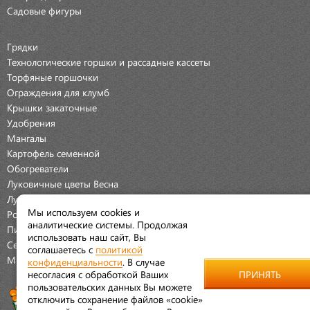
Садовые фигуры
Грядки
Технологические горшки и рассадные кассеты
Торфяные горшочки
Ограждения для клумб
Крышки закаточные
Удобрения
Мангалы
Картофель семенной
Обогреватели
Луковичные цветы Весна
Луковичные цветы Осень
Мы используем cookies и
Розы
аналитические системы. Продолжая
Пионы
использовать наш сайт, Вы
Семена Овощей
соглашаетесь с
политикой
Мраморная крошка
конфиденциальности
. В случае
несогласия с обработкой Ваших
ПРИНЯТЬ
пользовательских данных Вы можете
отключить сохранение файлов «cookie»