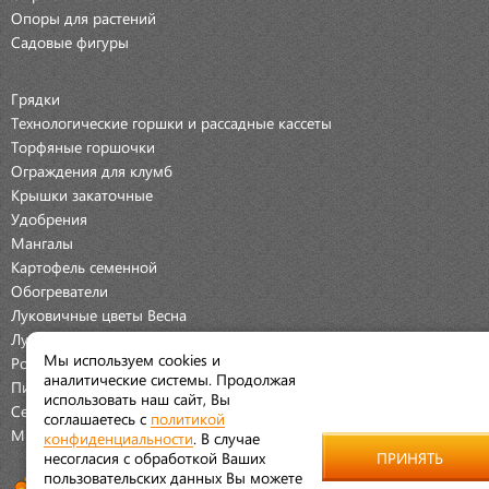
Опоры для растений
Садовые фигуры
Грядки
Технологические горшки и рассадные кассеты
Торфяные горшочки
Ограждения для клумб
Крышки закаточные
Удобрения
Мангалы
Картофель семенной
Обогреватели
Луковичные цветы Весна
Луковичные цветы Осень
Мы используем cookies и
Розы
аналитические системы. Продолжая
Пионы
использовать наш сайт, Вы
Семена Овощей
соглашаетесь с
политикой
Мраморная крошка
конфиденциальности
. В случае
несогласия с обработкой Ваших
ПРИНЯТЬ
пользовательских данных Вы можете