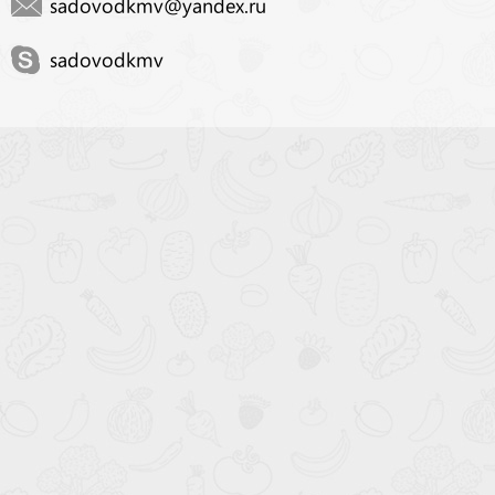
sadovodkmv@yandex.ru
sadovodkmv