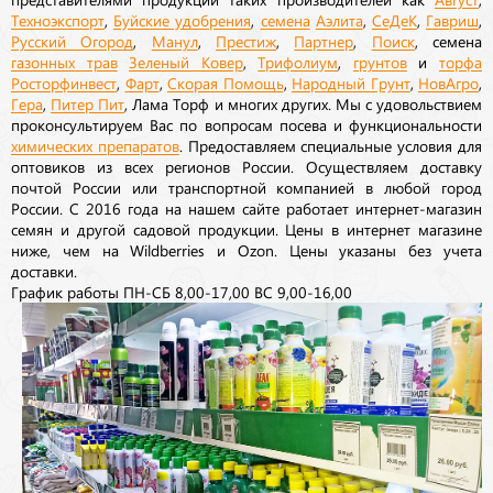
Техноэкспорт
,
Буйские удобрения
,
семена
Аэлита
,
СеДеК
,
Гавриш
,
Русский Огород
,
Манул
,
Престиж
,
Партнер
,
Поиск
, семена
газонных трав
Зеленый Ковер
,
Трифолиум
,
грунтов
и
торфа
Росторфинвест
,
Фарт
,
Скорая Помощь
,
Народный Грунт
,
НовАгро
,
Гера
,
Питер Пит
, Лама Торф и многих других. Мы с удовольствием
проконсультируем Вас по вопросам посева и функциональности
химических препаратов
. Предоставляем специальные условия для
оптовиков из всех регионов России. Осуществляем доставку
почтой России или транспортной компанией в любой город
России. С 2016 года на нашем сайте работает интернет-магазин
семян и другой садовой продукции. Цены в интернет магазине
ниже, чем на Wildberries и Ozon. Цены указаны без учета
доставки.
График работы ПН-СБ 8,00-17,00 ВС 9,00-16,00