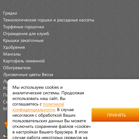
Грядки
Технологические горшки и рассадные кассеты
Торфяные горшочки
Ограждения для клумб
Крышки закаточные
Удобрения
Мангалы
Картофель семенной
Обогреватели
Луковичные цветы Весна
Луковичные цветы Осень
Мы используем cookies и
Розы
аналитические системы. Продолжая
Пионы
использовать наш сайт, Вы
Семена Овощей
соглашаетесь с
политикой
Мраморная крошка
конфиденциальности
. В случае
несогласия с обработкой Ваших
ПРИНЯТЬ
пользовательских данных Вы можете
отключить сохранение файлов «cookie»
в настройках Вашего браузера. В этом
случае работа некоторых сервисов на