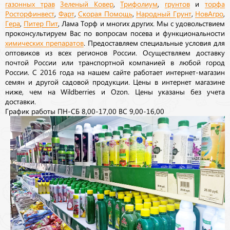
газонных трав
Зеленый Ковер
,
Трифолиум
,
грунтов
и
торфа
Росторфинвест
,
Фарт
,
Скорая Помощь
,
Народный Грунт
,
НовАгро
,
Гера
,
Питер Пит
, Лама Торф и многих других. Мы с удовольствием
проконсультируем Вас по вопросам посева и функциональности
химических препаратов
. Предоставляем специальные условия для
оптовиков из всех регионов России. Осуществляем доставку
почтой России или транспортной компанией в любой город
России. С 2016 года на нашем сайте работает интернет-магазин
семян и другой садовой продукции. Цены в интернет магазине
ниже, чем на Wildberries и Ozon. Цены указаны без учета
доставки.
График работы ПН-СБ 8,00-17,00 ВС 9,00-16,00