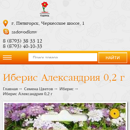
г. Пятигорск, Черкесское шоссе, 1
sadovodkmv
8 (8793) 38 33 12
8 (8793) 40-10-33
НАЙТИ
О
Иберис Александрия 0,2 г
компании
Главная
Семена Цветов
Иберис
Иберис Александрия 0,2 г
Новости
Купить
сейчас