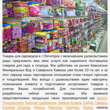
Товары для садоводов в г.Пятигорск с величайшим удовольствием
рады предложить вам свои услуги как надежного поставщика
товаров для сада и огорода. Мы работаем на рынке Кавказских
Минеральных Вод и Северного Кавказа уже более 10-ти лет и за
этот период наши партнерские отношения стали только прочнее
и плодотворней. Мы всегда с удовольствием идем навстречу
пожеланиям клиента и подготовили ассортимент товаров с
учетом Ваших потребностей. Для постоянных клиентов
разработана гибкая система скидок. Мы являемся
представителями продукции таких производителей как
Август
,
Техноэкспорт
,
Буйские удобрения
,
семена
Аэлита
,
СеДеК
,
Гавриш
,
Русский Огород
,
Манул
,
Престиж
,
Партнер
,
Поиск
, семена