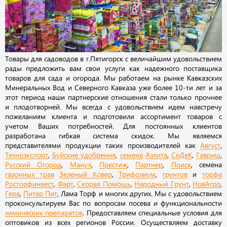
Товары для садоводов в г.Пятигорск с величайшим удовольствием
рады предложить вам свои услуги как надежного поставщика
товаров для сада и огорода. Мы работаем на рынке Кавказских
Минеральных Вод и Северного Кавказа уже более 10-ти лет и за
этот период наши партнерские отношения стали только прочнее
и плодотворней. Мы всегда с удовольствием идем навстречу
пожеланиям клиента и подготовили ассортимент товаров с
учетом Ваших потребностей. Для постоянных клиентов
разработана гибкая система скидок. Мы являемся
представителями продукции таких производителей как
Август
,
Техноэкспорт
,
Буйские удобрения
,
семена
Аэлита
,
СеДеК
,
Гавриш
,
Русский Огород
,
Манул
,
Престиж
,
Партнер
,
Поиск
, семена
газонных трав
Зеленый Ковер
,
Трифолиум
,
грунтов
и
торфа
Росторфинвест
,
Фарт
,
Скорая Помощь
,
Народный Грунт
,
НовАгро
,
Гера
,
Питер Пит
, Лама Торф и многих других. Мы с удовольствием
проконсультируем Вас по вопросам посева и функциональности
химических препаратов
. Предоставляем специальные условия для
оптовиков из всех регионов России. Осуществляем доставку