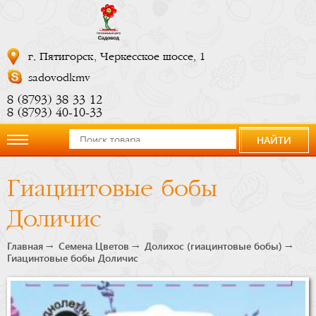
г. Пятигорск, Черкесское шоссе, 1
sadovodkmv
8 (8793) 38 33 12
8 (8793) 40-10-33
НАЙТИ
О
Гиацинтовые бобы
компании
Доличис
Новости
Главная
Семена Цветов
Долихос (гиацинтовые бобы)
Гиацинтовые бобы Доличис
Купить
сейчас