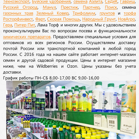
Техноэкспорт
,
Буйские удобрения
,
семена
Аэлита
,
СеДеК
,
Гавриш
,
Русский Огород
,
Манул
,
Престиж
,
Партнер
,
Поиск
, семена
газонных трав
Зеленый Ковер
,
Трифолиум
,
грунтов
и
торфа
Росторфинвест
,
Фарт
,
Скорая Помощь
,
Народный Грунт
,
НовАгро
,
Гера
,
Питер Пит
, Лама Торф и многих других. Мы с удовольствием
проконсультируем Вас по вопросам посева и функциональности
химических препаратов
. Предоставляем специальные условия для
оптовиков из всех регионов России. Осуществляем доставку
почтой России или транспортной компанией в любой город
России. С 2016 года на нашем сайте работает интернет-магазин
семян и другой садовой продукции. Цены в интернет магазине
ниже, чем на Wildberries и Ozon. Цены указаны без учета
доставки.
График работы ПН-СБ 8,00-17,00 ВС 9,00-16,00