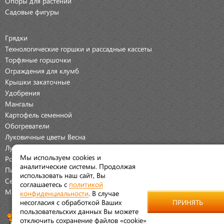
Опоры для растений
Садовые фигуры
Грядки
Технологические горшки и рассадные кассеты
Торфяные горшочки
Ограждения для клумб
Крышки закаточные
Удобрения
Мангалы
Картофель семенной
Обогреватели
Луковичные цветы Весна
Луковичные цветы Осень
Мы используем cookies и
Розы
аналитические системы. Продолжая
Пионы
использовать наш сайт, Вы
Семена Овощей
соглашаетесь с
политикой
Мраморная крошка
конфиденциальности
. В случае
несогласия с обработкой Ваших
ПРИНЯТЬ
пользовательских данных Вы можете
отключить сохранение файлов «cookie»