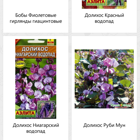
Бобы Фиолетовые
Долихос Красный
гирлянды гиацинтовые
водопад
Долихос Ниагарский
Долихос Руби Мун
водопад