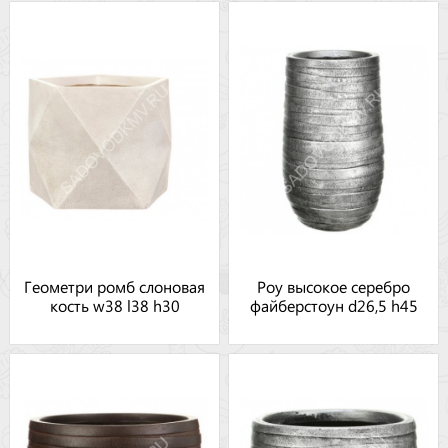
Геометри ромб слоновая
Роу высокое серебро
кость w38 l38 h30
файберстоун d26,5 h45