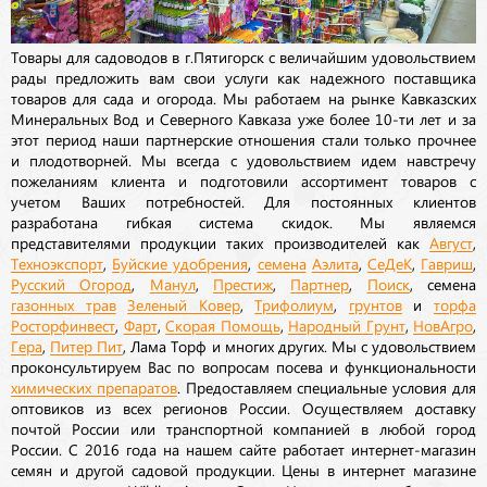
Товары для садоводов в г.Пятигорск с величайшим удовольствием
рады предложить вам свои услуги как надежного поставщика
товаров для сада и огорода. Мы работаем на рынке Кавказских
Минеральных Вод и Северного Кавказа уже более 10-ти лет и за
этот период наши партнерские отношения стали только прочнее
и плодотворней. Мы всегда с удовольствием идем навстречу
пожеланиям клиента и подготовили ассортимент товаров с
учетом Ваших потребностей. Для постоянных клиентов
разработана гибкая система скидок. Мы являемся
представителями продукции таких производителей как
Август
,
Техноэкспорт
,
Буйские удобрения
,
семена
Аэлита
,
СеДеК
,
Гавриш
,
Русский Огород
,
Манул
,
Престиж
,
Партнер
,
Поиск
, семена
газонных трав
Зеленый Ковер
,
Трифолиум
,
грунтов
и
торфа
Росторфинвест
,
Фарт
,
Скорая Помощь
,
Народный Грунт
,
НовАгро
,
Гера
,
Питер Пит
, Лама Торф и многих других. Мы с удовольствием
проконсультируем Вас по вопросам посева и функциональности
химических препаратов
. Предоставляем специальные условия для
оптовиков из всех регионов России. Осуществляем доставку
почтой России или транспортной компанией в любой город
России. С 2016 года на нашем сайте работает интернет-магазин
семян и другой садовой продукции. Цены в интернет магазине