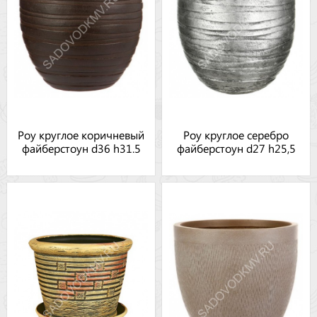
Роу круглое коричневый
Роу круглое серебро
файберстоун d36 h31.5
файберстоун d27 h25,5