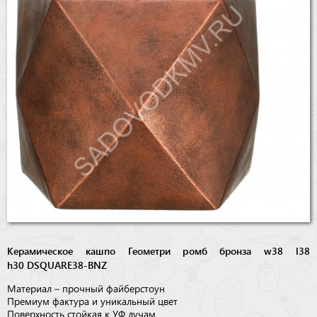
Бренды
Доставка
Оптовикам
Керамическое кашпо Геометри ромб бронза w38 l38
h30 DSQUARE38-BNZ
Материал – прочный файберстоун
Премиум фактура и уникальный цвет
Поверхность стойкая к УФ лучам