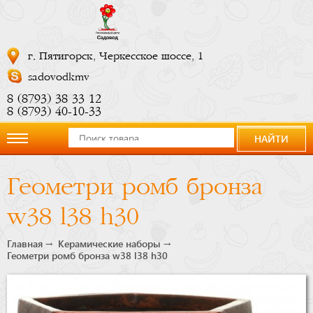
г. Пятигорск, Черкесское шоссе, 1
sadovodkmv
8 (8793) 38 33 12
8 (8793) 40-10-33
НАЙТИ
О
Геометри ромб бронза
компании
w38 l38 h30
Новости
Главная
Керамические наборы
Геометри ромб бронза w38 l38 h30
Купить
сейчас