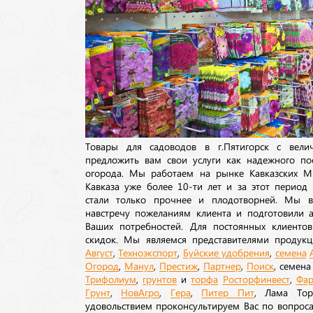
Товары для садоводов в г.Пятигорск с вел
предложить вам свои услуги как надежного по
огорода. Мы работаем на рынке Кавказских М
Кавказа уже более 10-ти лет и за этот период
стали только прочнее и плодотворней. Мы в
навстречу пожеланиям клиента и подготовили а
Ваших потребностей. Для постоянных клиентов
скидок. Мы являемся представителями продукц
Август
,
Техноэкспорт
,
Буйские удобрения
,
семена
Огород
,
Манул
,
Престиж
,
Партнер
,
Поиск
, семен
Трифолиум
,
грунтов
и
торфа
Росторфинвест
,
Фар
Грунт
,
НовАгро
,
Гера
,
Питер Пит
, Лама То
удовольствием проконсультируем Вас по вопрос