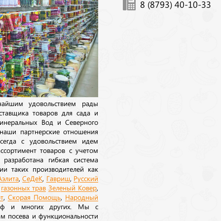
8 (8793) 40-10-33
ичайшим удовольствием рады
ставщика товаров для сада и
инеральных Вод и Северного
 наши партнерские отношения
сегда с удовольствием идем
ссортимент товаров с учетом
 разработана гибкая система
ии таких производителей как
Аэлита
,
СеДеК
,
Гавриш
,
Русский
а
газонных трав
Зеленый Ковер
,
т
,
Скорая Помощь
,
Народный
рф и многих других. Мы с
ам посева и функциональности