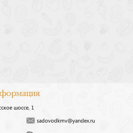
нформация
сское шоссе, 1
sadovodkmv@yandex.ru