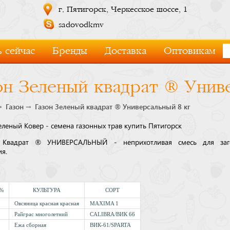
г. Пятигорск, Черкесское шоссе, 1
sadovodkmv
 сейчас
Бренды
Доставка
Оптовикам
он Зеленый квадрат ® Унив
Газон
Газон Зеленый квадрат ® Универсальный 8 кг
еленый Ковер - семена газонных трав купить Пятигорск
 Квадрат ® УНИВЕРСАЛЬНЫЙ - неприхотливая смесь для заг
ия.
 %
КУЛЬТУРА
СОРТ
Овсяница красная красная
MAXIMA 1
Райграс многолетний
CALIBRA/ВИК 66
Ежа сборная
ВИК-61/SPARTA