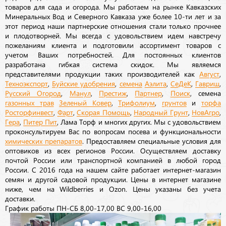
товаров для сада и огорода. Мы работаем на рынке Кавказских
Минеральных Вод и Северного Кавказа уже более 10-ти лет и за
этот период наши партнерские отношения стали только прочнее
и плодотворней. Мы всегда с удовольствием идем навстречу
пожеланиям клиента и подготовили ассортимент товаров с
учетом Ваших потребностей. Для постоянных клиентов
разработана гибкая система скидок. Мы являемся
представителями продукции таких производителей как
Август
,
Техноэкспорт
,
Буйские удобрения
,
семена
Аэлита
,
СеДеК
,
Гавриш
,
Русский Огород
,
Манул
,
Престиж
,
Партнер
,
Поиск
, семена
газонных трав
Зеленый Ковер
,
Трифолиум
,
грунтов
и
торфа
Росторфинвест
,
Фарт
,
Скорая Помощь
,
Народный Грунт
,
НовАгро
,
Гера
,
Питер Пит
, Лама Торф и многих других. Мы с удовольствием
проконсультируем Вас по вопросам посева и функциональности
химических препаратов
. Предоставляем специальные условия для
оптовиков из всех регионов России. Осуществляем доставку
почтой России или транспортной компанией в любой город
России. С 2016 года на нашем сайте работает интернет-магазин
семян и другой садовой продукции. Цены в интернет магазине
ниже, чем на Wildberries и Ozon. Цены указаны без учета
доставки.
График работы ПН-СБ 8,00-17,00 ВС 9,00-16,00