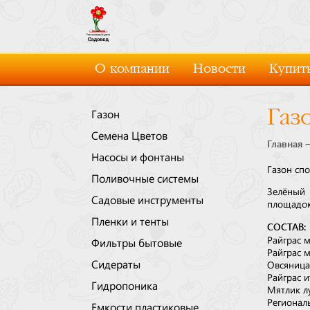
О компании
Новости
Купить
Газ
Газон
Семена Цветов
Главная
Насосы и фонтаны
Газон спо
Поливочные системы
Зелёный 
Садовые инструменты
площадок
Пленки и тенты
СОСТАВ:
Райграс м
Фильтры бытовые
Райграс м
Сидераты
Овсяница
Райграс 
Гидропоника
Мятлик л
Регионал
Емкости пластиковые