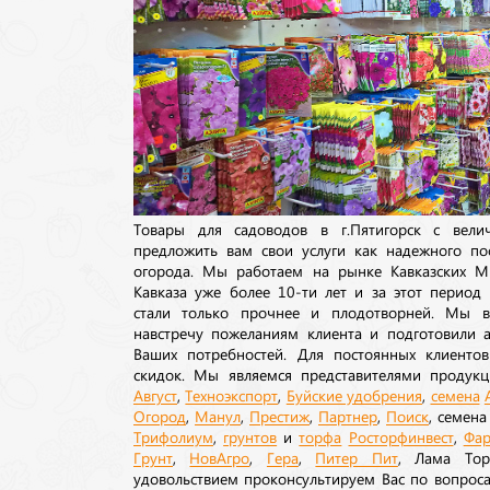
Товары для садоводов в г.Пятигорск с вел
предложить вам свои услуги как надежного по
огорода. Мы работаем на рынке Кавказских М
Кавказа уже более 10-ти лет и за этот период
стали только прочнее и плодотворней. Мы в
навстречу пожеланиям клиента и подготовили а
Ваших потребностей. Для постоянных клиентов
скидок. Мы являемся представителями продукц
Август
,
Техноэкспорт
,
Буйские удобрения
,
семена
Огород
,
Манул
,
Престиж
,
Партнер
,
Поиск
, семен
Трифолиум
,
грунтов
и
торфа
Росторфинвест
,
Фар
Грунт
,
НовАгро
,
Гера
,
Питер Пит
, Лама То
удовольствием проконсультируем Вас по вопрос