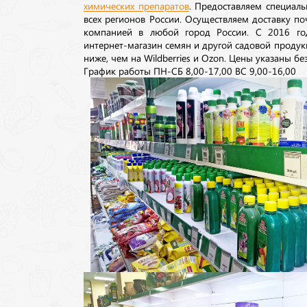
химических препаратов
. Предоставляем специаль
всех регионов России. Осуществляем доставку п
компанией в любой город России. С 2016 го
интернет-магазин семян и другой садовой продук
ниже, чем на Wildberries и Ozon. Цены указаны без
График работы ПН-СБ 8,00-17,00 ВС 9,00-16,00