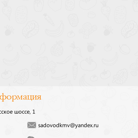
нформация
сское шоссе, 1
sadovodkmv@yandex.ru