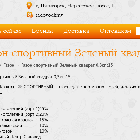
г. Пятигорск, Черкесское шоссе, 1
sadovodkmv
 сейчас
Бренды
Доставка
Оптовикам
он спортивный Зеленый квад
Газон
Газон спортивный Зеленый квадрат 0,3кг :15
ртивный Зеленый квадрат 0,3кг :15
Квадрат ® СПОРТИВНЫЙ - газон для спортивных полей, детских 
.
ноголетний (сорт 1)
45%
ноголетний (сорт 2)
20%
 красная красная
15%
итальянский
10%
уговой
10%
ьный Центр Садовод