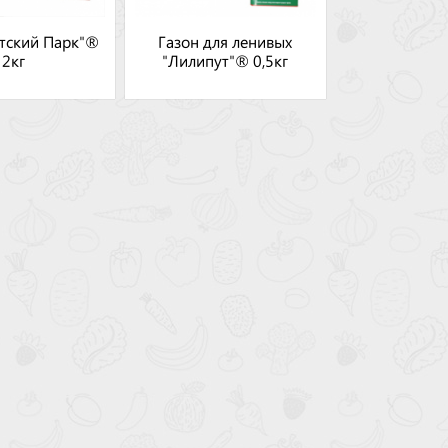
етский Парк"®
Газон для ленивых
2кг
"Лилипут"® 0,5кг