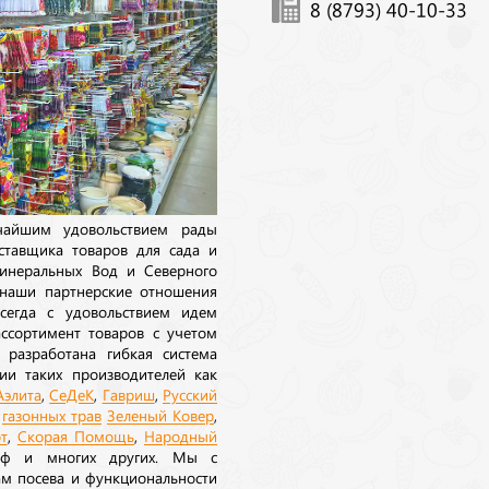
8 (8793) 40-10-33
ичайшим удовольствием рады
ставщика товаров для сада и
инеральных Вод и Северного
 наши партнерские отношения
сегда с удовольствием идем
ссортимент товаров с учетом
 разработана гибкая система
ии таких производителей как
Аэлита
,
СеДеК
,
Гавриш
,
Русский
а
газонных трав
Зеленый Ковер
,
т
,
Скорая Помощь
,
Народный
рф и многих других. Мы с
ам посева и функциональности