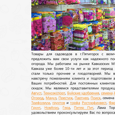
Товары для садоводов в г.Пятигорск с вел
предложить вам свои услуги как надежного по
огорода. Мы работаем на рынке Кавказских М
Кавказа уже более 10-ти лет и за этот период
стали только прочнее и плодотворней. Мы в
навстречу пожеланиям клиента и подготовили а
Ваших потребностей. Для постоянных клиентов
скидок. Мы являемся представителями продукц
Август
,
Техноэкспорт
,
Буйские удобрения
,
семена
Огород
,
Манул
,
Престиж
,
Партнер
,
Поиск
, семен
Трифолиум
,
грунтов
и
торфа
Росторфинвест
,
Фар
Грунт
,
НовАгро
,
Гера
,
Питер Пит
, Лама То
удовольствием проконсультируем Вас по вопрос