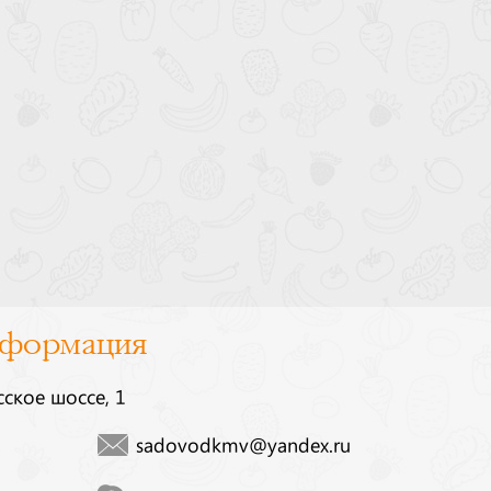
нформация
сское шоссе, 1
sadovodkmv@yandex.ru