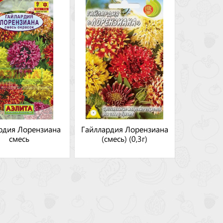
рдия Лорензиана
Гайллардия Лорензиана
смесь
(смесь) (0,3г)