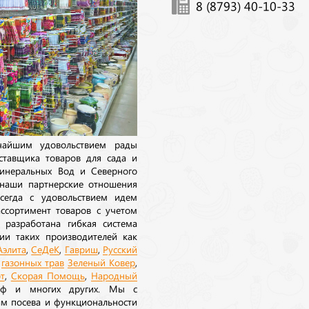
8 (8793) 40-10-33
ичайшим удовольствием рады
ставщика товаров для сада и
инеральных Вод и Северного
 наши партнерские отношения
сегда с удовольствием идем
ссортимент товаров с учетом
 разработана гибкая система
ии таких производителей как
Аэлита
,
СеДеК
,
Гавриш
,
Русский
а
газонных трав
Зеленый Ковер
,
т
,
Скорая Помощь
,
Народный
рф и многих других. Мы с
ам посева и функциональности