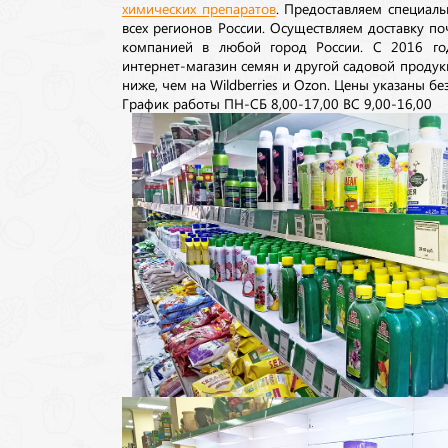
химических препаратов
. Предоставляем специаль
всех регионов России. Осуществляем доставку п
компанией в любой город России. С 2016 го
интернет-магазин семян и другой садовой продук
ниже, чем на Wildberries и Ozon. Цены указаны без
График работы ПН-СБ 8,00-17,00 ВС 9,00-16,00