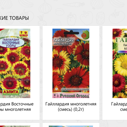
ИЕ ТОВАРЫ
ардия Восточные
Гайллардия многолетняя
Гайлард
ры многолетняя
(смесь) (0,2г)
сме