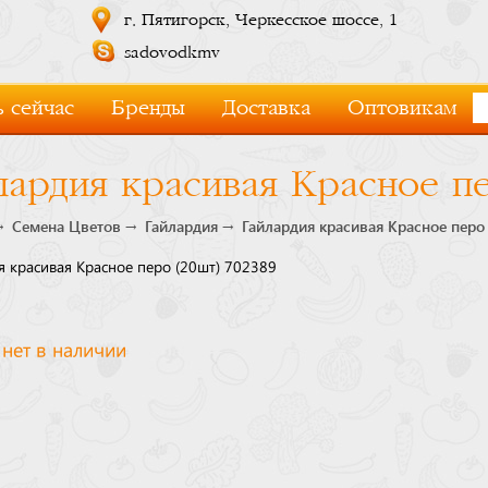
г. Пятигорск, Черкесское шоссе, 1
sadovodkmv
 сейчас
Бренды
Доставка
Оптовикам
лардия красивая Красное п
Семена Цветов
Гайлардия
Гайлардия красивая Красное перо
я красивая Красное перо (20шт) 702389
 нет в наличии