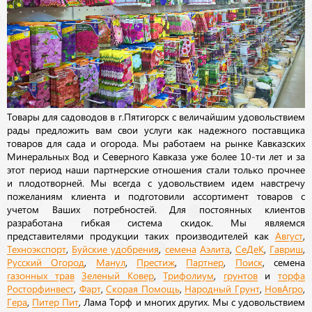
Товары для садоводов в г.Пятигорск с величайшим удовольствием
рады предложить вам свои услуги как надежного поставщика
товаров для сада и огорода. Мы работаем на рынке Кавказских
Минеральных Вод и Северного Кавказа уже более 10-ти лет и за
этот период наши партнерские отношения стали только прочнее
и плодотворней. Мы всегда с удовольствием идем навстречу
пожеланиям клиента и подготовили ассортимент товаров с
учетом Ваших потребностей. Для постоянных клиентов
разработана гибкая система скидок. Мы являемся
представителями продукции таких производителей как
Август
,
Техноэкспорт
,
Буйские удобрения
,
семена
Аэлита
,
СеДеК
,
Гавриш
,
Русский Огород
,
Манул
,
Престиж
,
Партнер
,
Поиск
, семена
газонных трав
Зеленый Ковер
,
Трифолиум
,
грунтов
и
торфа
Росторфинвест
,
Фарт
,
Скорая Помощь
,
Народный Грунт
,
НовАгро
,
Гера
,
Питер Пит
, Лама Торф и многих других. Мы с удовольствием