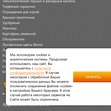
Технологические горшки и рассадные кассеты
Торфяные горшочки
Ограждения для клумб
Крышки закаточные
Удобрения
Мангалы
Картофель семенной
Обогреватели
Луковичные цветы Весна
Луковичные цветы Осень
Мы используем cookies и
Розы
аналитические системы. Продолжая
Пионы
использовать наш сайт, Вы
Семена Овощей
соглашаетесь с
политикой
Мраморная крошка
конфиденциальности
. В случае
несогласия с обработкой Ваших
ПРИНЯТЬ
пользовательских данных Вы можете
отключить сохранение файлов «cookie»
в настройках Вашего браузера. В этом
случае работа некоторых сервисов на
Сайте может быть ограничена.
Разработано:
Aleskeroff.ru