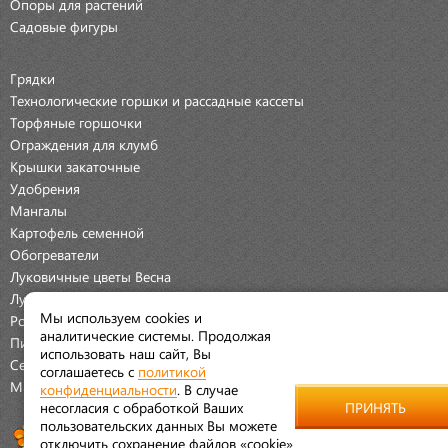
Опоры для растений
Садовые фигуры
Грядки
Технологические горшки и рассадные кассеты
Торфяные горшочки
Ограждения для клумб
Крышки закаточные
Удобрения
Мангалы
Картофель семенной
Обогреватели
Луковичные цветы Весна
Луковичные цветы Осень
Мы используем cookies и
Розы
аналитические системы. Продолжая
Пионы
использовать наш сайт, Вы
Семена Овощей
соглашаетесь с
политикой
Мраморная крошка
конфиденциальности
. В случае
несогласия с обработкой Ваших
ПРИНЯТЬ
пользовательских данных Вы можете
отключить сохранение файлов «cookie»