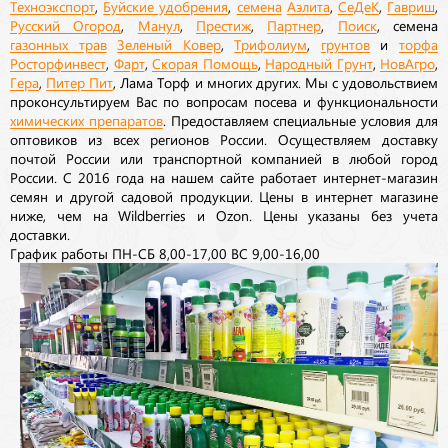
Техноэкспорт
,
Буйские удобрения
,
семена
Аэлита
,
СеДеК
,
Гавриш
,
Русский Огород
,
Манул
,
Престиж
,
Партнер
,
Поиск
, семена
газонных трав
Зеленый Ковер
,
Трифолиум
,
грунтов
и
торфа
Росторфинвест
,
Фарт
,
Скорая Помощь
,
Народный Грунт
,
НовАгро
,
Гера
,
Питер Пит
, Лама Торф и многих других. Мы с удовольствием
проконсультируем Вас по вопросам посева и функциональности
химических препаратов
. Предоставляем специальные условия для
оптовиков из всех регионов России. Осуществляем доставку
почтой России или транспортной компанией в любой город
России. С 2016 года на нашем сайте работает интернет-магазин
семян и другой садовой продукции. Цены в интернет магазине
ниже, чем на Wildberries и Ozon. Цены указаны без учета
доставки.
График работы ПН-СБ 8,00-17,00 ВС 9,00-16,00