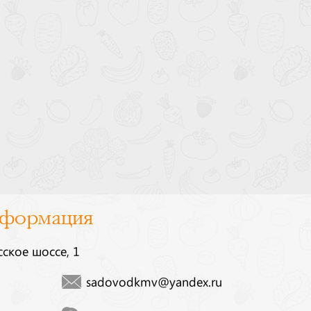
нформация
сское шоссе, 1
sadovodkmv@yandex.ru