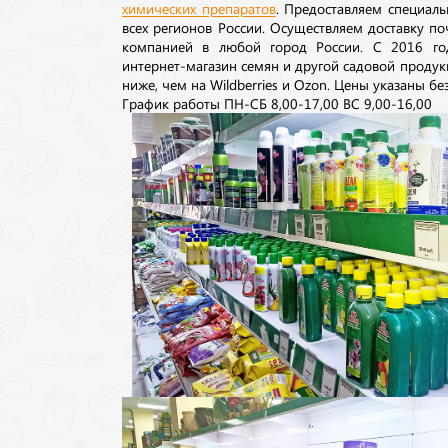
химических препаратов
. Предоставляем специаль
всех регионов России. Осуществляем доставку п
компанией в любой город России. С 2016 го
интернет-магазин семян и другой садовой продук
ниже, чем на Wildberries и Ozon. Цены указаны без
График работы ПН-СБ 8,00-17,00 ВС 9,00-16,00