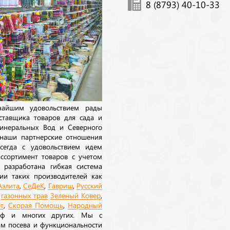
8 (8793) 40-10-33
ичайшим удовольствием рады
ставщика товаров для сада и
инеральных Вод и Северного
 наши партнерские отношения
сегда с удовольствием идем
ссортимент товаров с учетом
 разработана гибкая система
ии таких производителей как
Аэлита
,
СеДеК
,
Гавриш
,
Русский
а
газонных трав
Зеленый Ковер
,
т
,
Скорая Помощь
,
Народный
рф и многих других. Мы с
ам посева и функциональности