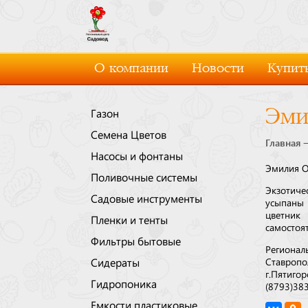
О компании
Новости
Купить
Эми
Газон
Семена Цветов
Главная
Насосы и фонтаны
Эмилия О
Поливочные системы
Экзотиче
Садовые инструменты
усыпаны
цветник 
Пленки и тенты
самостоят
Фильтры бытовые
Регионал
Сидераты
Ставропо
г.Пятигор
Гидропоника
(8793)38
Емкости пластиковые