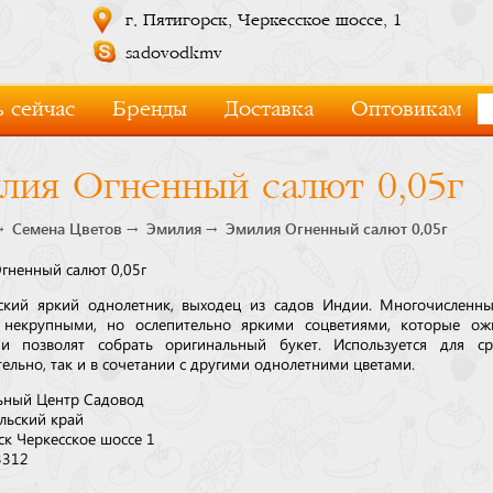
г. Пятигорск, Черкесское шоссе, 1
sadovodkmv
 сейчас
Бренды
Доставка
Оптовикам
лия Огненный салют 0,05г
Семена Цветов
Эмилия
Эмилия Огненный салют 0,05г
гненный салют 0,05г
ский яркий однолетник, выходец из садов Индии. Многочисленн
 некрупными, но ослепительно яркими соцветиями, которые ож
и позволят собрать оригинальный букет. Используется для ср
ельно, так и в сочетании с другими однолетними цветами.
ьный Центр Садовод
льский край
ск Черкесское шоссе 1
3312