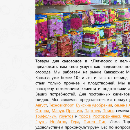
Товары для садоводов в г.Пятигорск с вел
предложить вам свои услуги как надежного по
огорода. Мы работаем на рынке Кавказских М
Кавказа уже более 10-ти лет и за этот период
стали только прочнее и плодотворней. Мы в
навстречу пожеланиям клиента и подготовили а
Ваших потребностей. Для постоянных клиентов
скидок. Мы являемся представителями продукц
Август
,
Техноэкспорт
,
Буйские удобрения
,
семена
Огород
,
Манул
,
Престиж
,
Партнер
,
Поиск
, семен
Трифолиум
,
грунтов
и
торфа
Росторфинвест
,
Фар
Грунт
,
НовАгро
,
Гера
,
Питер Пит
, Лама То
удовольствием проконсультируем Вас по вопрос