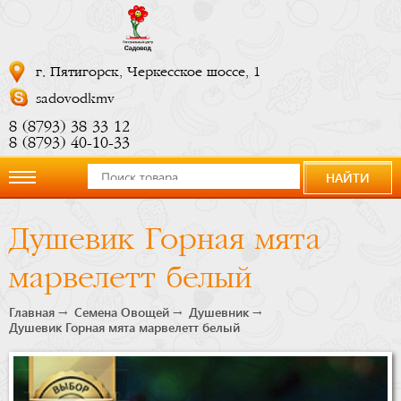
г. Пятигорск, Черкесское шоссе, 1
sadovodkmv
8 (8793) 38 33 12
8 (8793) 40-10-33
НАЙТИ
О
Душевик Горная мята
компании
марвелетт белый
Новости
Главная
Семена Овощей
Душевник
Душевик Горная мята марвелетт белый
Купить
сейчас