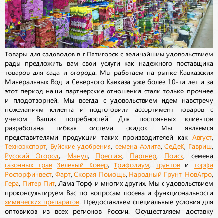
Товары для садоводов в г.Пятигорск с величайшим удовольствием
рады предложить вам свои услуги как надежного поставщика
товаров для сада и огорода. Мы работаем на рынке Кавказских
Минеральных Вод и Северного Кавказа уже более 10-ти лет и за
этот период наши партнерские отношения стали только прочнее
и плодотворней. Мы всегда с удовольствием идем навстречу
пожеланиям клиента и подготовили ассортимент товаров с
учетом Ваших потребностей. Для постоянных клиентов
разработана гибкая система скидок. Мы являемся
представителями продукции таких производителей как
Август
,
Техноэкспорт
,
Буйские удобрения
,
семена
Аэлита
,
СеДеК
,
Гавриш
,
Русский Огород
,
Манул
,
Престиж
,
Партнер
,
Поиск
, семена
газонных трав
Зеленый Ковер
,
Трифолиум
,
грунтов
и
торфа
Росторфинвест
,
Фарт
,
Скорая Помощь
,
Народный Грунт
,
НовАгро
,
Гера
,
Питер Пит
, Лама Торф и многих других. Мы с удовольствием
проконсультируем Вас по вопросам посева и функциональности
химических препаратов
. Предоставляем специальные условия для
оптовиков из всех регионов России. Осуществляем доставку