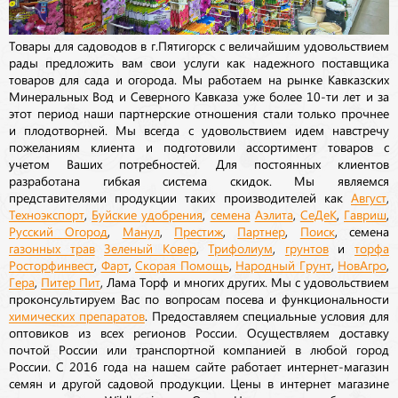
Товары для садоводов в г.Пятигорск с величайшим удовольствием
рады предложить вам свои услуги как надежного поставщика
товаров для сада и огорода. Мы работаем на рынке Кавказских
Минеральных Вод и Северного Кавказа уже более 10-ти лет и за
этот период наши партнерские отношения стали только прочнее
и плодотворней. Мы всегда с удовольствием идем навстречу
пожеланиям клиента и подготовили ассортимент товаров с
учетом Ваших потребностей. Для постоянных клиентов
разработана гибкая система скидок. Мы являемся
представителями продукции таких производителей как
Август
,
Техноэкспорт
,
Буйские удобрения
,
семена
Аэлита
,
СеДеК
,
Гавриш
,
Русский Огород
,
Манул
,
Престиж
,
Партнер
,
Поиск
, семена
газонных трав
Зеленый Ковер
,
Трифолиум
,
грунтов
и
торфа
Росторфинвест
,
Фарт
,
Скорая Помощь
,
Народный Грунт
,
НовАгро
,
Гера
,
Питер Пит
, Лама Торф и многих других. Мы с удовольствием
проконсультируем Вас по вопросам посева и функциональности
химических препаратов
. Предоставляем специальные условия для
оптовиков из всех регионов России. Осуществляем доставку
почтой России или транспортной компанией в любой город
России. С 2016 года на нашем сайте работает интернет-магазин
семян и другой садовой продукции. Цены в интернет магазине