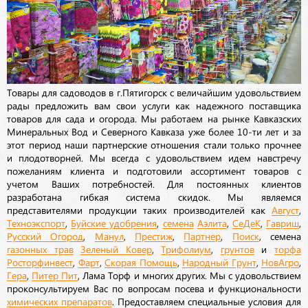
Товары для садоводов в г.Пятигорск с величайшим удовольствием
рады предложить вам свои услуги как надежного поставщика
товаров для сада и огорода. Мы работаем на рынке Кавказских
Минеральных Вод и Северного Кавказа уже более 10-ти лет и за
этот период наши партнерские отношения стали только прочнее
и плодотворней. Мы всегда с удовольствием идем навстречу
пожеланиям клиента и подготовили ассортимент товаров с
учетом Ваших потребностей. Для постоянных клиентов
разработана гибкая система скидок. Мы являемся
представителями продукции таких производителей как
Август
,
Техноэкспорт
,
Буйские удобрения
,
семена
Аэлита
,
СеДеК
,
Гавриш
,
Русский Огород
,
Манул
,
Престиж
,
Партнер
,
Поиск
, семена
газонных трав
Зеленый Ковер
,
Трифолиум
,
грунтов
и
торфа
Росторфинвест
,
Фарт
,
Скорая Помощь
,
Народный Грунт
,
НовАгро
,
Гера
,
Питер Пит
, Лама Торф и многих других. Мы с удовольствием
проконсультируем Вас по вопросам посева и функциональности
химических препаратов
. Предоставляем специальные условия для