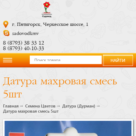
г. Пятигорск, Черкесское шоссе, 1
sadovodkmv
8 (8793) 38 33 12
8 (8793) 40-10-33
НАЙТИ
О
Датура махровая смесь
компании
5шт
Новости
Главная
Семена Цветов
Датура (Дурман)
Датура махровая смесь 5шт
Купить
сейчас