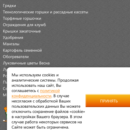
Грядки
Технологические горшки и рассадные кассеты
Торфяные горшочки
Ограждения для клумб
Крышки закаточные
Удобрения
Мангалы
Картофель семенной
Обогреватели
Луковичные цветы Весна
Луковичные цветы Осень
Мы используем cookies и
Розы
аналитические системы. Продолжая
Пионы
использовать наш сайт, Вы
Семена Овощей
соглашаетесь с
политикой
Мраморная крошка
конфиденциальности
. В случае
несогласия с обработкой Ваших
ПРИНЯТЬ
пользовательских данных Вы можете
отключить сохранение файлов «cookie»
в настройках Вашего браузера. В этом
случае работа некоторых сервисов на
Сайте может быть ограничена.