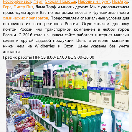
Росторфинвест
,
Фарт
,
Скорая Помощь
,
Народный Грунт
,
НовАгро
,
Гера
,
Питер Пит
, Лама Торф и многих других. Мы с удовольствием
проконсультируем Вас по вопросам посева и функциональности
химических препаратов
. Предоставляем специальные условия для
оптовиков из всех регионов России. Осуществляем доставку
почтой России или транспортной компанией в любой город
России. С 2016 года на нашем сайте работает интернет-магазин
семян и другой садовой продукции. Цены в интернет магазине
ниже, чем на Wildberries и Ozon. Цены указаны без учета
доставки.
График работы ПН-СБ 8,00-17,00 ВС 9,00-16,00