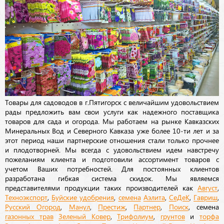
Товары для садоводов в г.Пятигорск с величайшим удовольствием
рады предложить вам свои услуги как надежного поставщика
товаров для сада и огорода. Мы работаем на рынке Кавказских
Минеральных Вод и Северного Кавказа уже более 10-ти лет и за
этот период наши партнерские отношения стали только прочнее
и плодотворней. Мы всегда с удовольствием идем навстречу
пожеланиям клиента и подготовили ассортимент товаров с
учетом Ваших потребностей. Для постоянных клиентов
разработана гибкая система скидок. Мы являемся
представителями продукции таких производителей как
Август
,
Техноэкспорт
,
Буйские удобрения
,
семена
Аэлита
,
СеДеК
,
Гавриш
,
Русский Огород
,
Манул
,
Престиж
,
Партнер
,
Поиск
, семена
газонных трав
Зеленый Ковер
,
Трифолиум
,
грунтов
и
торфа