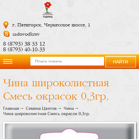
г. Пятигорск, Черкесское шоссе, 1
sadovodkmv
8 (8793) 38 33 12
8 (8793) 40-10-33
НАЙТИ
О
Чина широколистная
компании
Смесь окрасок 0,3гр.
Новости
Главная
Семена Цветов
Чина
Чина широколистная Смесь окрасок 0,3гр.
Купить
сейчас