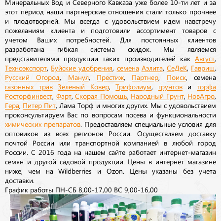
Минеральных Вод и Северного Кавказа уже более 10-ти лет и за
этот период наши партнерские отношения стали только прочнее
и плодотворней. Мы всегда с удовольствием идем навстречу
пожеланиям клиента и подготовили ассортимент товаров с
учетом Ваших потребностей. Для постоянных клиентов
разработана гибкая система скидок. Мы являемся
представителями продукции таких производителей как
Август
,
Техноэкспорт
,
Буйские удобрения
,
семена
Аэлита
,
СеДеК
,
Гавриш
,
Русский Огород
,
Манул
,
Престиж
,
Партнер
,
Поиск
, семена
газонных трав
Зеленый Ковер
,
Трифолиум
,
грунтов
и
торфа
Росторфинвест
,
Фарт
,
Скорая Помощь
,
Народный Грунт
,
НовАгро
,
Гера
,
Питер Пит
, Лама Торф и многих других. Мы с удовольствием
проконсультируем Вас по вопросам посева и функциональности
химических препаратов
. Предоставляем специальные условия для
оптовиков из всех регионов России. Осуществляем доставку
почтой России или транспортной компанией в любой город
России. С 2016 года на нашем сайте работает интернет-магазин
семян и другой садовой продукции. Цены в интернет магазине
ниже, чем на Wildberries и Ozon. Цены указаны без учета
доставки.
График работы ПН-СБ 8,00-17,00 ВС 9,00-16,00