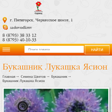
г. Пятигорск, Черкесское шоссе, 1
sadovodkmv
8 (8793) 38 33 12
8 (8793) 40-10-33
НАЙТИ
О
Букашник Лукашка Ясион
компании
Главная
Семена Цветов
Букашник
Букашник Лукашка Ясион
Новости
Купить
сейчас