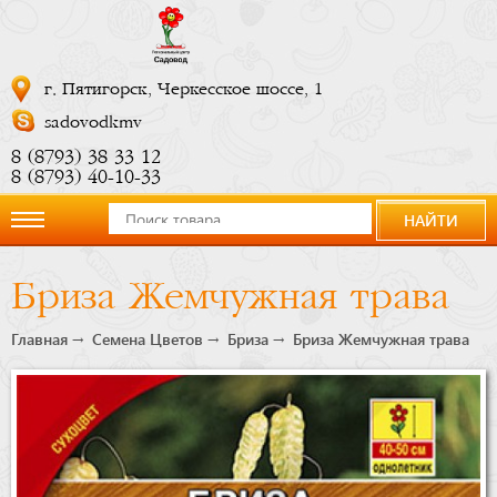
г. Пятигорск, Черкесское шоссе, 1
sadovodkmv
8 (8793) 38 33 12
8 (8793) 40-10-33
НАЙТИ
О
Бриза Жемчужная трава
компании
Главная
Семена Цветов
Бриза
Бриза Жемчужная трава
Новости
Купить
сейчас