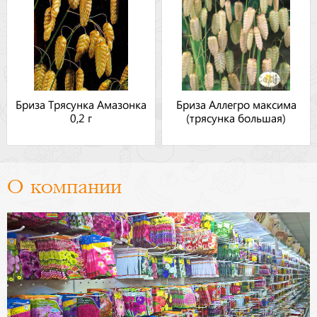
Бриза Трясунка Амазонка
Бриза Аллегро максима
0,2 г
(трясунка большая)
О компании