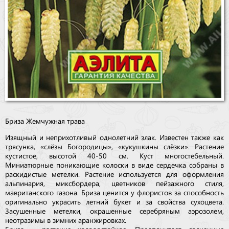
Бриза Жемчужная трава
Изящный и неприхотливый однолетний злак. Известен также как
трясунка, «слёзы Богородицы», «кукушкины слёзки». Растение
кустистое, высотой 40-50 см. Куст многостебельный.
Миниатюрные поникающие колоски в виде сердечка собраны в
раскидистые метелки. Растение используется для оформления
альпинария, миксбордера, цветников пейзажного стиля,
мавританского газона. Бриза ценится у флористов за способность
оригинально украсить летний букет и за свойства сухоцвета.
Засушенные метелки, окрашенные серебряным аэрозолем,
неотразимы в зимних аранжировках.