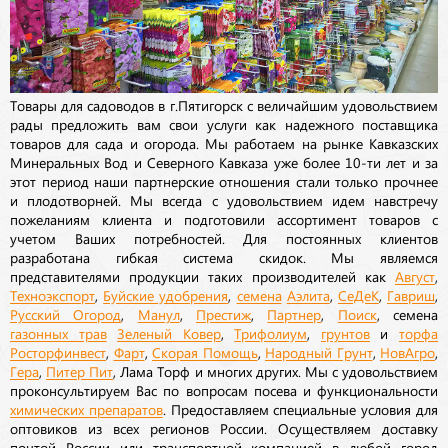
Товары для садоводов в г.Пятигорск с величайшим удовольствием
рады предложить вам свои услуги как надежного поставщика
товаров для сада и огорода. Мы работаем на рынке Кавказских
Минеральных Вод и Северного Кавказа уже более 10-ти лет и за
этот период наши партнерские отношения стали только прочнее
и плодотворней. Мы всегда с удовольствием идем навстречу
пожеланиям клиента и подготовили ассортимент товаров с
учетом Ваших потребностей. Для постоянных клиентов
разработана гибкая система скидок. Мы являемся
представителями продукции таких производителей как
Август
,
Техноэкспорт
,
Буйские удобрения
,
семена
Аэлита
,
СеДеК
,
Гавриш
,
Русский Огород
,
Манул
,
Престиж
,
Партнер
,
Поиск
, семена
газонных трав
Зеленый Ковер
,
Трифолиум
,
грунтов
и
торфа
Росторфинвест
,
Фарт
,
Скорая Помощь
,
Народный Грунт
,
НовАгро
,
Гера
,
Питер Пит
, Лама Торф и многих других. Мы с удовольствием
проконсультируем Вас по вопросам посева и функциональности
химических препаратов
. Предоставляем специальные условия для
оптовиков из всех регионов России. Осуществляем доставку
почтой России или транспортной компанией в любой город