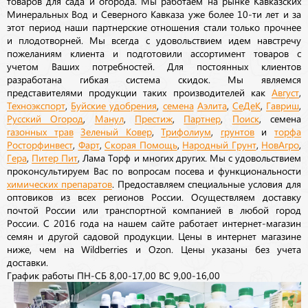
товаров для сада и огорода. Мы работаем на рынке Кавказских
Минеральных Вод и Северного Кавказа уже более 10-ти лет и за
этот период наши партнерские отношения стали только прочнее
и плодотворней. Мы всегда с удовольствием идем навстречу
пожеланиям клиента и подготовили ассортимент товаров с
учетом Ваших потребностей. Для постоянных клиентов
разработана гибкая система скидок. Мы являемся
представителями продукции таких производителей как
Август
,
Техноэкспорт
,
Буйские удобрения
,
семена
Аэлита
,
СеДеК
,
Гавриш
,
Русский Огород
,
Манул
,
Престиж
,
Партнер
,
Поиск
, семена
газонных трав
Зеленый Ковер
,
Трифолиум
,
грунтов
и
торфа
Росторфинвест
,
Фарт
,
Скорая Помощь
,
Народный Грунт
,
НовАгро
,
Гера
,
Питер Пит
, Лама Торф и многих других. Мы с удовольствием
проконсультируем Вас по вопросам посева и функциональности
химических препаратов
. Предоставляем специальные условия для
оптовиков из всех регионов России. Осуществляем доставку
почтой России или транспортной компанией в любой город
России. С 2016 года на нашем сайте работает интернет-магазин
семян и другой садовой продукции. Цены в интернет магазине
ниже, чем на Wildberries и Ozon. Цены указаны без учета
доставки.
График работы ПН-СБ 8,00-17,00 ВС 9,00-16,00