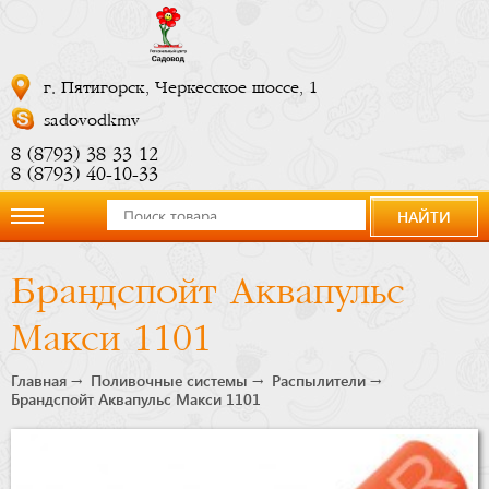
г. Пятигорск, Черкесское шоссе, 1
sadovodkmv
8 (8793) 38 33 12
8 (8793) 40-10-33
НАЙТИ
О
Брандспойт Аквапульс
компании
Макси 1101
Новости
Главная
Поливочные системы
Распылители
Брандспойт Аквапульс Макси 1101
Купить
сейчас