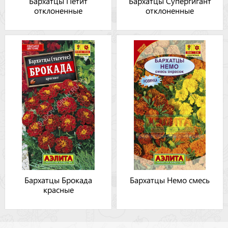
Бархатцы Петит
Бархатцы Супергигант
отклоненные
отклоненные
Бархатцы Брокада
Бархатцы Немо смесь
красные