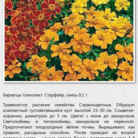
Бархатцы тонколист. Старфайр, смесь 0,1 г
Травянистое растение семейства Сложноцветные. Образует
компактный густоветвящийся куст высотой 25-30 см. Соцветия-
корзинки, диаметром до 3 см. Цветет с июня до заморозков.
Светолюбивы и теплолюбивы, заморозков не переносят.
Предпочитают плодородные легкие почвы. Выращивают, как
правило, рассадным способом. Посев проводят во второй
половине марта – начале апреля. Всходы появляются через 4-8