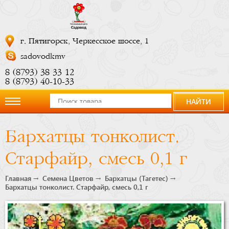
г. Пятигорск, Черкесское шоссе, 1
sadovodkmv
8 (8793) 38 33 12
8 (8793) 40-10-33
НАЙТИ
О
Бархатцы тонколист.
компании
Старфайр, смесь 0,1 г
Новости
Главная
Семена Цветов
Бархатцы (Тагетес)
Бархатцы тонколист. Старфайр, смесь 0,1 г
Купить
сейчас