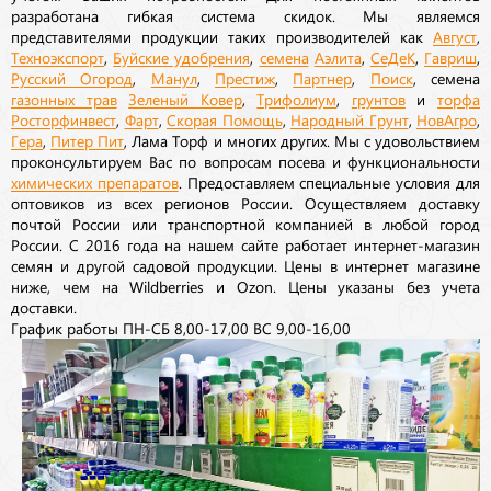
разработана гибкая система скидок. Мы являемся
представителями продукции таких производителей как
Август
,
Техноэкспорт
,
Буйские удобрения
,
семена
Аэлита
,
СеДеК
,
Гавриш
,
Русский Огород
,
Манул
,
Престиж
,
Партнер
,
Поиск
, семена
газонных трав
Зеленый Ковер
,
Трифолиум
,
грунтов
и
торфа
Росторфинвест
,
Фарт
,
Скорая Помощь
,
Народный Грунт
,
НовАгро
,
Гера
,
Питер Пит
, Лама Торф и многих других. Мы с удовольствием
проконсультируем Вас по вопросам посева и функциональности
химических препаратов
. Предоставляем специальные условия для
оптовиков из всех регионов России. Осуществляем доставку
почтой России или транспортной компанией в любой город
России. С 2016 года на нашем сайте работает интернет-магазин
семян и другой садовой продукции. Цены в интернет магазине
ниже, чем на Wildberries и Ozon. Цены указаны без учета
доставки.
График работы ПН-СБ 8,00-17,00 ВС 9,00-16,00