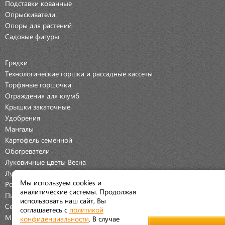
Подставки кованные
Опрыскиватели
Опоры для растений
Садовые фигуры
Грядки
Технологические горшки и рассадные кассеты
Торфяные горшочки
Ограждения для клумб
Крышки закаточные
Удобрения
Мангалы
Картофель семенной
Обогреватели
Луковичные цветы Весна
Луковичные цветы Осень
Мы используем cookies и
Розы
аналитические системы. Продолжая
Пионы
использовать наш сайт, Вы
Семена Овощей
соглашаетесь с
политикой
Мраморная крошка
конфиденциальности
. В случае