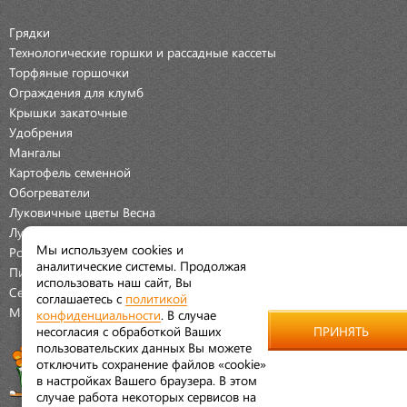
Грядки
Технологические горшки и рассадные кассеты
Торфяные горшочки
Ограждения для клумб
Крышки закаточные
Удобрения
Мангалы
Картофель семенной
Обогреватели
Луковичные цветы Весна
Луковичные цветы Осень
Мы используем cookies и
Розы
аналитические системы. Продолжая
Пионы
использовать наш сайт, Вы
Семена Овощей
соглашаетесь с
политикой
Мраморная крошка
конфиденциальности
. В случае
несогласия с обработкой Ваших
ПРИНЯТЬ
пользовательских данных Вы можете
отключить сохранение файлов «cookie»
в настройках Вашего браузера. В этом
случае работа некоторых сервисов на