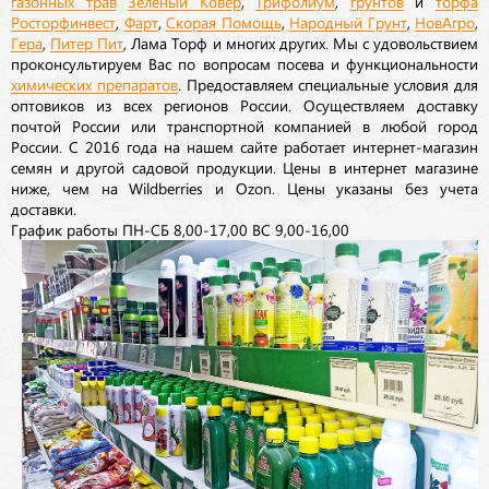
газонных трав
Зеленый Ковер
,
Трифолиум
,
грунтов
и
торфа
Росторфинвест
,
Фарт
,
Скорая Помощь
,
Народный Грунт
,
НовАгро
,
Гера
,
Питер Пит
, Лама Торф и многих других. Мы с удовольствием
проконсультируем Вас по вопросам посева и функциональности
химических препаратов
. Предоставляем специальные условия для
оптовиков из всех регионов России. Осуществляем доставку
почтой России или транспортной компанией в любой город
России. С 2016 года на нашем сайте работает интернет-магазин
семян и другой садовой продукции. Цены в интернет магазине
ниже, чем на Wildberries и Ozon. Цены указаны без учета
доставки.
График работы ПН-СБ 8,00-17,00 ВС 9,00-16,00