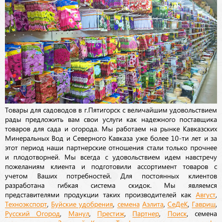
Товары для садоводов в г.Пятигорск с величайшим удовольствием
рады предложить вам свои услуги как надежного поставщика
товаров для сада и огорода. Мы работаем на рынке Кавказских
Минеральных Вод и Северного Кавказа уже более 10-ти лет и за
этот период наши партнерские отношения стали только прочнее
и плодотворней. Мы всегда с удовольствием идем навстречу
пожеланиям клиента и подготовили ассортимент товаров с
учетом Ваших потребностей. Для постоянных клиентов
разработана гибкая система скидок. Мы являемся
представителями продукции таких производителей как
Август
,
Техноэкспорт
,
Буйские удобрения
,
семена
Аэлита
,
СеДеК
,
Гавриш
,
Русский Огород
,
Манул
,
Престиж
,
Партнер
,
Поиск
, семена