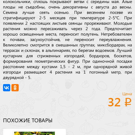
колокольчики, сплошь покрывают ветви с середины мая. Алые
плоды не съедобны, очень декоративны с августа до весны.
Семена лучше сеять осенью. При весеннем посеве их
стратифицируют 2-5 месяцев при температуре 2-5°С. При
появлении 2 настоящих листьев сеянцы прореживают. Молодые
растения можно пересаживать через 2 года. Предпочитает
хорошо освещенные места, переносит полутень. Нетребователен
к почвам, засухоустойчив, не переносит переувлажнения.
Великолепно смотрится в смешанных группах, миксбордерах, на
террасах и склонах, в альпинариях, по берегам водоемов. Лучший
кустарник для стриженных изгородей, бордюров, боскетов,
формирования геометрических фигур. При одиночной посадке
расстояние между кустами 1,5 - 2 м, при однорядной живой
изгороди размещают 4 растения на 1 погонный метр, при
двурядной - 5.
Цена
32
ПОХОЖИЕ ТОВАРЫ