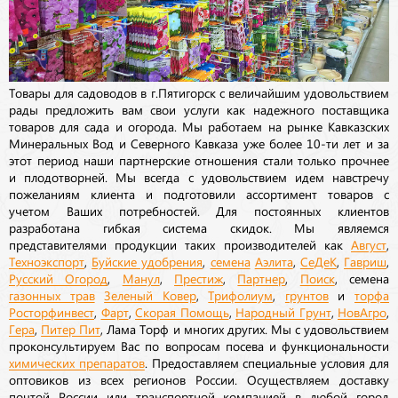
Товары для садоводов в г.Пятигорск с величайшим удовольствием
рады предложить вам свои услуги как надежного поставщика
товаров для сада и огорода. Мы работаем на рынке Кавказских
Минеральных Вод и Северного Кавказа уже более 10-ти лет и за
этот период наши партнерские отношения стали только прочнее
и плодотворней. Мы всегда с удовольствием идем навстречу
пожеланиям клиента и подготовили ассортимент товаров с
учетом Ваших потребностей. Для постоянных клиентов
разработана гибкая система скидок. Мы являемся
представителями продукции таких производителей как
Август
,
Техноэкспорт
,
Буйские удобрения
,
семена
Аэлита
,
СеДеК
,
Гавриш
,
Русский Огород
,
Манул
,
Престиж
,
Партнер
,
Поиск
, семена
газонных трав
Зеленый Ковер
,
Трифолиум
,
грунтов
и
торфа
Росторфинвест
,
Фарт
,
Скорая Помощь
,
Народный Грунт
,
НовАгро
,
Гера
,
Питер Пит
, Лама Торф и многих других. Мы с удовольствием
проконсультируем Вас по вопросам посева и функциональности
химических препаратов
. Предоставляем специальные условия для
оптовиков из всех регионов России. Осуществляем доставку
почтой России или транспортной компанией в любой город