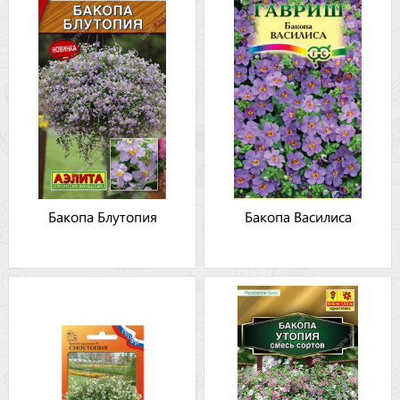
Бакопа Блутопия
Бакопа Василиса