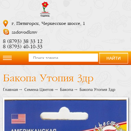
г. Пятигорск, Черкесское шоссе, 1
sadovodkmv
8 (8793) 38 33 12
8 (8793) 40-10-33
НАЙТИ
О
Бакопа Утопия 3др
компании
Главная
Семена Цветов
Бакопа
Бакопа Утопия 3др
Новости
Купить
сейчас