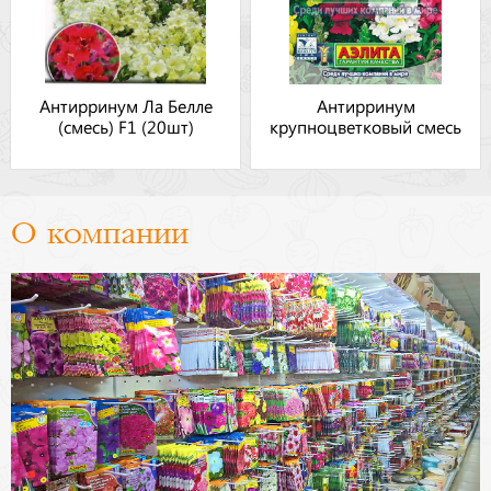
Антирринум Ла Белле
Антирринум
(смесь) F1 (20шт)
крупноцветковый смесь
О компании