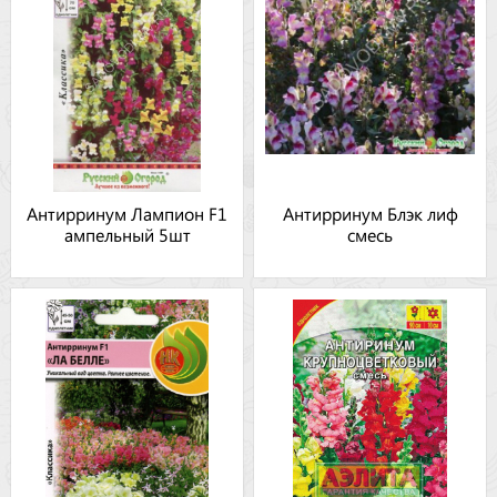
Антирринум Лампион F1
Антирринум Блэк лиф
ампельный 5шт
смесь