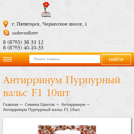
г. Пятигорск, Черкесское шоссе, 1
sadovodkmv
8 (8793) 38 33 12
8 (8793) 40-10-33
НАЙТИ
О
Антирринум Пурпурный
компании
вальс F1 10шт
Новости
Главная
Семена Цветов
Антирринум
Антирринум Пурпурный вальс F1 10шт
Купить
сейчас