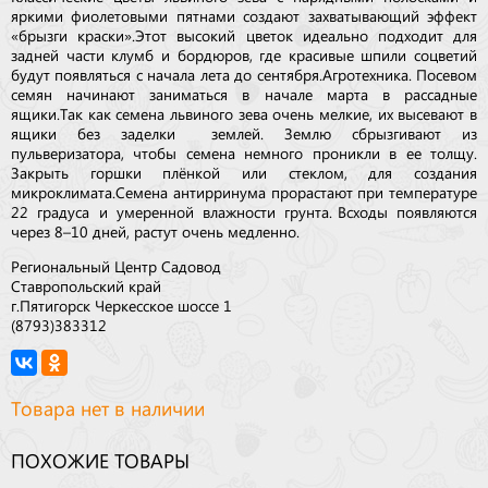
яркими фиолетовыми пятнами создают захватывающий эффект
«брызги краски».Этот высокий цветок идеально подходит для
задней части клумб и бордюров, где красивые шпили соцветий
будут появляться с начала лета до сентября.Агротехника. Посевом
семян начинают заниматься в начале марта в рассадные
ящики.Так как семена львиного зева очень мелкие, их высевают в
ящики без заделки землей. Землю сбрызгивают из
пульверизатора, чтобы семена немного проникли в ее толщу.
Закрыть горшки плёнкой или стеклом, для создания
микроклимата.Семена антирринума прорастают при температуре
22 градуса и умеренной влажности грунта. Всходы появляются
через 8–10 дней, растут очень медленно.
Региональный Центр Садовод
Ставропольский край
г.Пятигорск Черкесское шоссе 1
(8793)383312
Товара нет в наличии
ПОХОЖИЕ ТОВАРЫ