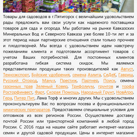
Товары для садоводов в г.Пятигорск с величайшим удовольствием
рады предложить вам свои услуги как надежного поставщика
товаров для сада и огорода. Мы работаем на рынке Кавказских
Минеральных Вод и Северного Кавказа уже более 10-ти лет и за
этот период наши партнерские отношения стали только прочнее
и плодотворней. Мы всегда с удовольствием идем навстречу
пожеланиям клиента и подготовили ассортимент товаров с
учетом Ваших потребностей. Для постоянных клиентов
разработана гибкая система скидок. Мы являемся
представителями продукции таких производителей как
Август
,
Техноэкспорт
,
Буйские удобрения
,
семена
Аэлита
,
СеДеК
,
Гавриш
,
Русский Огород
,
Манул
,
Престиж
,
Партнер
,
Поиск
, семена
газонных трав
Зеленый Ковер
,
Трифолиум
,
грунтов
и
торфа
Росторфинвест
,
Фарт
,
Скорая Помощь
,
Народный Грунт
,
НовАгро
,
Гера
,
Питер Пит
, Лама Торф и многих других. Мы с удовольствием
проконсультируем Вас по вопросам посева и функциональности
химических препаратов
. Предоставляем специальные условия для
оптовиков из всех регионов России. Осуществляем доставку
почтой России или транспортной компанией в любой город
России. С 2016 года на нашем сайте работает интернет-магазин
семян и другой садовой продукции. Цены в интернет магазине