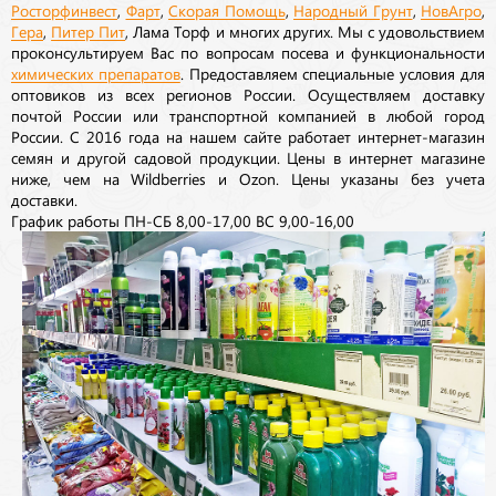
Росторфинвест
,
Фарт
,
Скорая Помощь
,
Народный Грунт
,
НовАгро
,
Гера
,
Питер Пит
, Лама Торф и многих других. Мы с удовольствием
проконсультируем Вас по вопросам посева и функциональности
химических препаратов
. Предоставляем специальные условия для
оптовиков из всех регионов России. Осуществляем доставку
почтой России или транспортной компанией в любой город
России. С 2016 года на нашем сайте работает интернет-магазин
семян и другой садовой продукции. Цены в интернет магазине
ниже, чем на Wildberries и Ozon. Цены указаны без учета
доставки.
График работы ПН-СБ 8,00-17,00 ВС 9,00-16,00