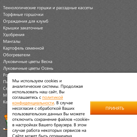
Технологические горшки и рассадные кассеты
Торфяные горшочки
Ограждения для клумб
Крышки закаточные
Удобрения
Мангалы
Картофель семенной
Обогреватели
Луковичные цветы Весна
Луковичные цветы Осень
Розы
Мы используем cookies и
Пионы
аналитические системы. Продолжая
Семена Овощей
использовать наш сайт, Вы
Мраморная крошка
соглашаетесь с
политикой
Керамические наборы
конфиденциальности
. В случае
несогласия с обработкой Ваших
ПРИНЯТЬ
пользовательских данных Вы можете
отключить сохранение файлов «cookie»
в настройках Вашего браузера. В этом
случае работа некоторых сервисов на
Сайте может быть ограничена.