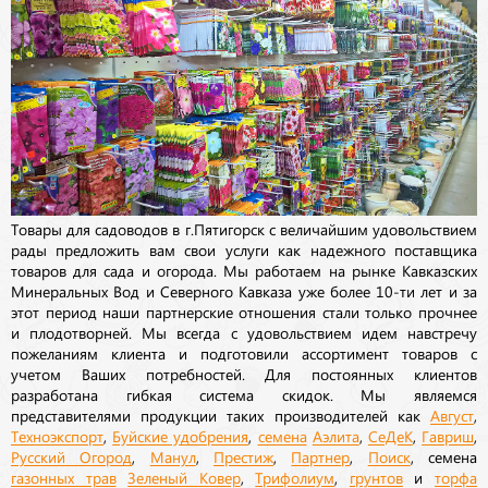
Товары для садоводов в г.Пятигорск с величайшим удовольствием
рады предложить вам свои услуги как надежного поставщика
товаров для сада и огорода. Мы работаем на рынке Кавказских
Минеральных Вод и Северного Кавказа уже более 10-ти лет и за
этот период наши партнерские отношения стали только прочнее
и плодотворней. Мы всегда с удовольствием идем навстречу
пожеланиям клиента и подготовили ассортимент товаров с
учетом Ваших потребностей. Для постоянных клиентов
разработана гибкая система скидок. Мы являемся
представителями продукции таких производителей как
Август
,
Техноэкспорт
,
Буйские удобрения
,
семена
Аэлита
,
СеДеК
,
Гавриш
,
Русский Огород
,
Манул
,
Престиж
,
Партнер
,
Поиск
, семена
газонных трав
Зеленый Ковер
,
Трифолиум
,
грунтов
и
торфа