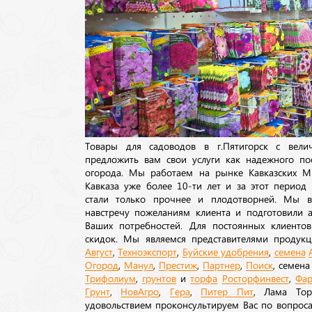
Товары для садоводов в г.Пятигорск с вел
предложить вам свои услуги как надежного по
огорода. Мы работаем на рынке Кавказских М
Кавказа уже более 10-ти лет и за этот период
стали только прочнее и плодотворней. Мы в
навстречу пожеланиям клиента и подготовили а
Ваших потребностей. Для постоянных клиентов
скидок. Мы являемся представителями продукц
Август
,
Техноэкспорт
,
Буйские удобрения
,
семена
Огород
,
Манул
,
Престиж
,
Партнер
,
Поиск
, семен
Трифолиум
,
грунтов
и
торфа
Росторфинвест
,
Фар
Грунт
,
НовАгро
,
Гера
,
Питер Пит
, Лама То
удовольствием проконсультируем Вас по вопрос