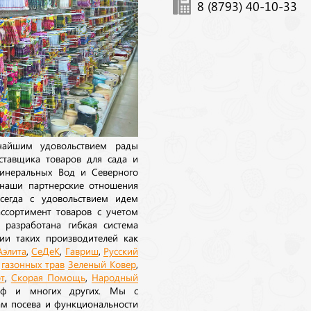
8 (8793) 40-10-33
ичайшим удовольствием рады
ставщика товаров для сада и
инеральных Вод и Северного
 наши партнерские отношения
сегда с удовольствием идем
ссортимент товаров с учетом
 разработана гибкая система
ии таких производителей как
Аэлита
,
СеДеК
,
Гавриш
,
Русский
а
газонных трав
Зеленый Ковер
,
т
,
Скорая Помощь
,
Народный
рф и многих других. Мы с
ам посева и функциональности