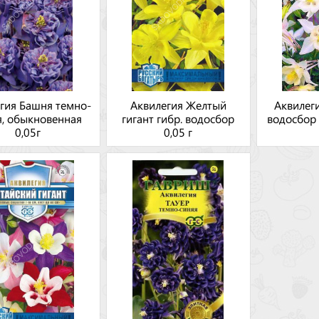
гия Башня темно-
Аквилегия Желтый
Аквилег
я, обыкновенная
гигант гибр. водосбор
водосбор 
0,05г
0,05 г