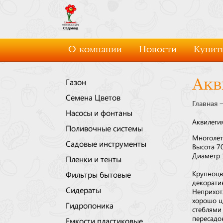
О компании
Новости
Купить
Акв
Газон
Семена Цветов
Главная
Насосы и фонтаны
Аквилеги
Поливочные системы
Многолет
Садовые инструменты
Высота 7
Диаметр 
Пленки и тенты
Крупноцв
Фильтры бытовые
декорати
Сидераты
Неприхот
хорошо ц
Гидропоника
стеблями
пересад
Емкости пластиковые