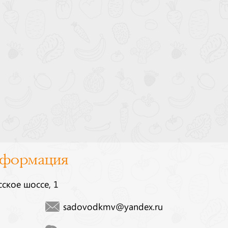
нформация
сское шоссе, 1
sadovodkmv@yandex.ru