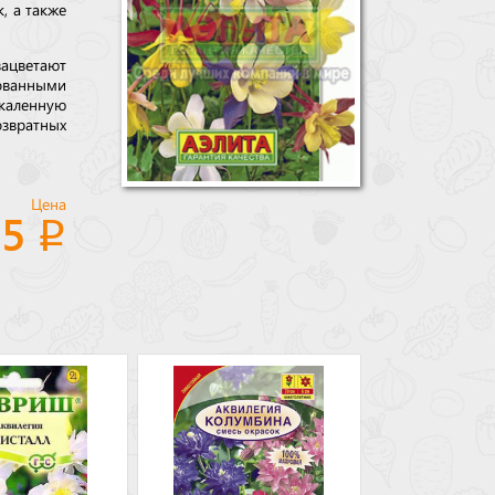
, а также
зацветают
ованными
каленную
озвратных
Цена
25