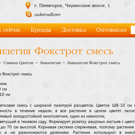
г. Пятигорск, Черкесское шоссе, 1
sadovodkmv
 сейчас
Бренды
Доставка
Оптовикам
илегия Фокстрот смесь
Семена Цветов
Аквилегия
Аквилегия Фокстрот смесь
я Фокстрот смесь
ник
0 см
10 см
етковая смесь с широкой палитрой расцветок. Цветок Ø8-10 см 
вность в течение недели, а все растение в целом цветет окол
ливый холодостойкий многолетник, один из немногих,
ветущий в теневом саду. Формирует розетку ажурных листьев с цве
 до 70 см высотой. Корневая система стержневая, поэтому растения
ок и не размножаются делением. Растения используют в миксб