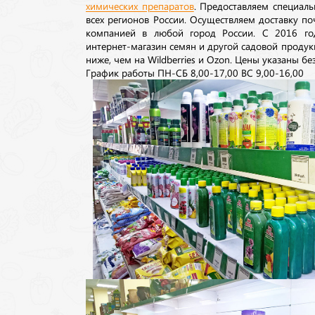
химических препаратов
. Предоставляем специаль
всех регионов России. Осуществляем доставку п
компанией в любой город России. С 2016 го
интернет-магазин семян и другой садовой продук
ниже, чем на Wildberries и Ozon. Цены указаны без
График работы ПН-СБ 8,00-17,00 ВС 9,00-16,00