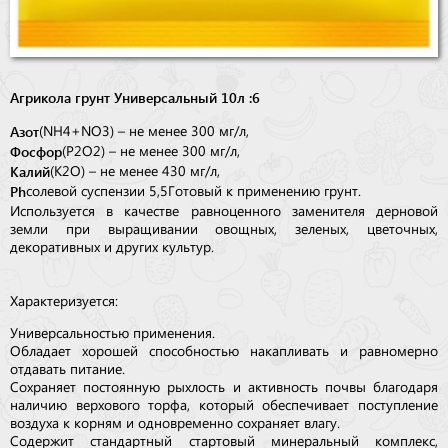
Агрикола грунт Универсальный 10л :6
Азот
(NH4+NO3) – не менее 300 мг/л,
Фосфор
(P2O2) – не менее 300 мг/л,
Калий
(K2O) – не менее 430 мг/л,
Ph
солевой суспензии 5,5 Готовый к применению грунт.
Используется в качестве равноценного заменителя дерновой
земли при выращивании овощных, зеленых, цветочных,
декоративных и других культур.
Характеризуется:
Универсальностью применения.
Обладает хорошей способностью накапливать и равномерно
отдавать питание.
Сохраняет постоянную рыхлость и активность почвы благодаря
наличию верхового торфа, который обеспечивает поступление
воздуха к корням и одновременно сохраняет влагу.
Содержит стандартный стартовый минеральный комплекс,