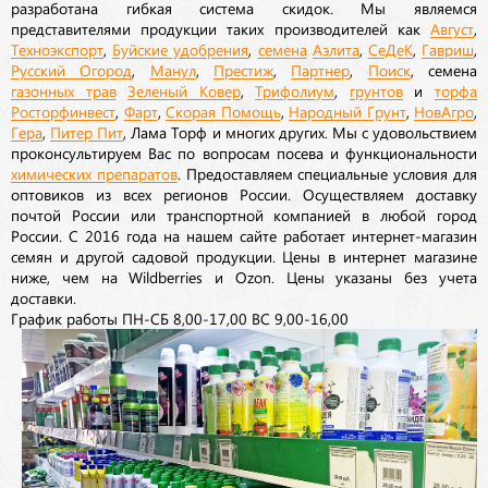
разработана гибкая система скидок. Мы являемся
представителями продукции таких производителей как
Август
,
Техноэкспорт
,
Буйские удобрения
,
семена
Аэлита
,
СеДеК
,
Гавриш
,
Русский Огород
,
Манул
,
Престиж
,
Партнер
,
Поиск
, семена
газонных трав
Зеленый Ковер
,
Трифолиум
,
грунтов
и
торфа
Росторфинвест
,
Фарт
,
Скорая Помощь
,
Народный Грунт
,
НовАгро
,
Гера
,
Питер Пит
, Лама Торф и многих других. Мы с удовольствием
проконсультируем Вас по вопросам посева и функциональности
химических препаратов
. Предоставляем специальные условия для
оптовиков из всех регионов России. Осуществляем доставку
почтой России или транспортной компанией в любой город
России. С 2016 года на нашем сайте работает интернет-магазин
семян и другой садовой продукции. Цены в интернет магазине
ниже, чем на Wildberries и Ozon. Цены указаны без учета
доставки.
График работы ПН-СБ 8,00-17,00 ВС 9,00-16,00