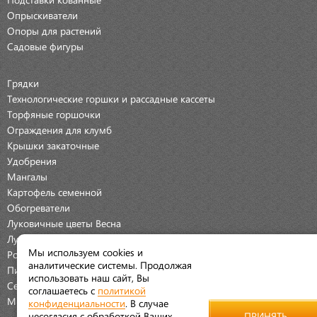
Опрыскиватели
Опоры для растений
Садовые фигуры
Грядки
Технологические горшки и рассадные кассеты
Торфяные горшочки
Ограждения для клумб
Крышки закаточные
Удобрения
Мангалы
Картофель семенной
Обогреватели
Луковичные цветы Весна
Луковичные цветы Осень
Мы используем cookies и
Розы
аналитические системы. Продолжая
Пионы
использовать наш сайт, Вы
Семена Овощей
соглашаетесь с
политикой
Мраморная крошка
конфиденциальности
. В случае
несогласия с обработкой Ваших
ПРИНЯТЬ