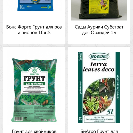
Бона Форте Грунт для роз
Сады Аурики Субстрат
и пионов 10л :5
для Орхидей 1л
Грунт для хвойников
БиАгро Грунт для