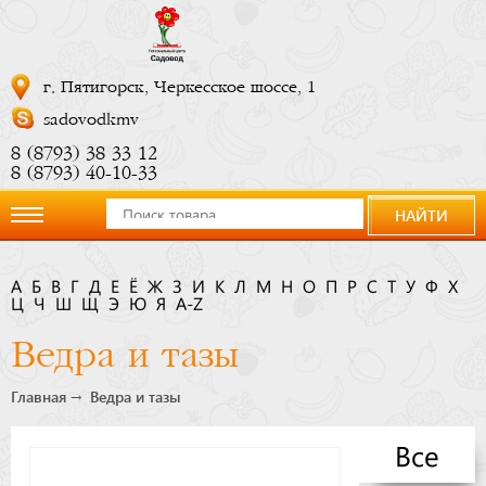
г. Пятигорск, Черкесское шоссе, 1
sadovodkmv
8 (8793) 38 33 12
8 (8793) 40-10-33
НАЙТИ
О
А
Б
В
Г
Д
Е
Ё
Ж
З
И
К
Л
М
Н
О
П
Р
С
Т
У
Ф
Х
Ц
компании
Ч
Ш
Щ
Э
Ю
Я
A-Z
Ведра и тазы
Новости
Главная
Ведра и тазы
Купить
Все
сейчас