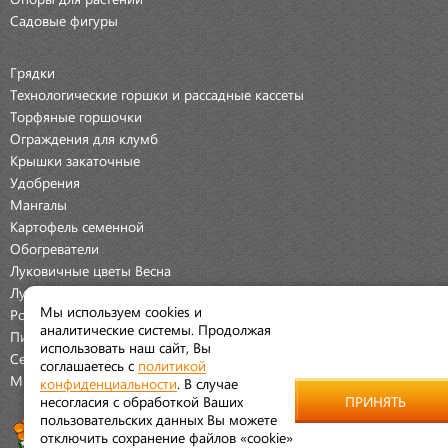
Садовые фигуры
Грядки
Технологические горшки и рассадные кассеты
Торфяные горшочки
Ограждения для клумб
Крышки закаточные
Удобрения
Мангалы
Картофель семенной
Обогреватели
Луковичные цветы Весна
Луковичные цветы Осень
Мы используем cookies и
Розы
аналитические системы. Продолжая
Пионы
использовать наш сайт, Вы
Семена Овощей
соглашаетесь с
политикой
Мраморная крошка
конфиденциальности
. В случае
несогласия с обработкой Ваших
ПРИНЯТЬ
пользовательских данных Вы можете
отключить сохранение файлов «cookie»