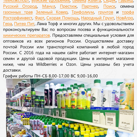
Русский Огород
,
Манул
,
Престиж
,
Партнер
,
Поиск
, семена
газонных трав
Зеленый Ковер
,
Трифолиум
,
грунтов
и
торфа
Росторфинвест
,
Фарт
,
Скорая Помощь
,
Народный Грунт
,
НовАгро
,
Гера
,
Питер Пит
, Лама Торф и многих других. Мы с удовольствием
проконсультируем Вас по вопросам посева и функциональности
химических препаратов
. Предоставляем специальные условия для
оптовиков из всех регионов России. Осуществляем доставку
почтой России или транспортной компанией в любой город
России. С 2016 года на нашем сайте работает интернет-магазин
семян и другой садовой продукции. Цены в интернет магазине
ниже, чем на Wildberries и Ozon. Цены указаны без учета
доставки.
График работы ПН-СБ 8,00-17,00 ВС 9,00-16,00