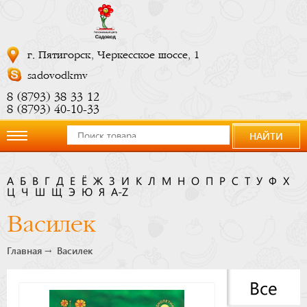
г. Пятигорск, Черкесское шоссе, 1
sadovodkmv
8 (8793) 38 33 12
8 (8793) 40-10-33
НАЙТИ
О
А
Б
В
Г
Д
Е
Ё
Ж
З
И
К
Л
М
Н
О
П
Р
С
Т
У
Ф
Х
Ц
компании
Ч
Ш
Щ
Э
Ю
Я
A-Z
Василек
Новости
Главная
Василек
Купить
Все
сейчас