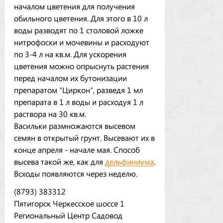
началом цветения для получения
обильного цветения. Для этого в 10 л
воды разводят по 1 столовой ложке
нитрофоски и мочевины и расходуют
по 3-4 л на кв.м. Для ускорения
цветения можно опрыснуть растения
перед началом их бутонизации
препаратом "Циркон", разведя 1 мл
препарата в 1 л воды и расходуя 1 л
раствора на 30 кв.м.
Васильки размножаются высевом
семян в открытый грунт. Высевают их в
конце апреля - начале мая. Способ
высева такой же, как для
дельфиниума
.
Всходы появляются через неделю.
(8793) 383312
Пятигорск Черкесское шоссе 1
Региональный Центр Садовод