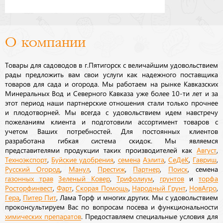
О компании
Товары для садоводов в г.Пятигорск с величайшим удовольствием
рады предложить вам свои услуги как надежного поставщика
товаров для сада и огорода. Мы работаем на рынке Кавказских
Минеральных Вод и Северного Кавказа уже более 10-ти лет и за
этот период наши партнерские отношения стали только прочнее
и плодотворней. Мы всегда с удовольствием идем навстречу
пожеланиям клиента и подготовили ассортимент товаров с
учетом Ваших потребностей. Для постоянных клиентов
разработана гибкая система скидок. Мы являемся
представителями продукции таких производителей как
Август
,
Техноэкспорт
,
Буйские удобрения
,
семена
Аэлита
,
СеДеК
,
Гавриш
,
Русский Огород
,
Манул
,
Престиж
,
Партнер
,
Поиск
, семена
газонных трав
Зеленый Ковер
,
Трифолиум
,
грунтов
и
торфа
Росторфинвест
,
Фарт
,
Скорая Помощь
,
Народный Грунт
,
НовАгро
,
Гера
,
Питер Пит
, Лама Торф и многих других. Мы с удовольствием
проконсультируем Вас по вопросам посева и функциональности
химических препаратов
. Предоставляем специальные условия для