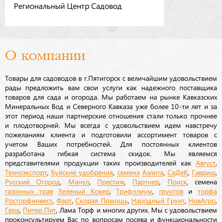
Региональный Центр Садовод
О компании
Товары для садоводов в г.Пятигорск с величайшим удовольствием
рады предложить вам свои услуги как надежного поставщика
товаров для сада и огорода. Мы работаем на рынке Кавказских
Минеральных Вод и Северного Кавказа уже более 10-ти лет и за
этот период наши партнерские отношения стали только прочнее
и плодотворней. Мы всегда с удовольствием идем навстречу
пожеланиям клиента и подготовили ассортимент товаров с
учетом Ваших потребностей. Для постоянных клиентов
разработана гибкая система скидок. Мы являемся
представителями продукции таких производителей как
Август
,
Техноэкспорт
,
Буйские удобрения
,
семена
Аэлита
,
СеДеК
,
Гавриш
,
Русский Огород
,
Манул
,
Престиж
,
Партнер
,
Поиск
, семена
газонных трав
Зеленый Ковер
,
Трифолиум
,
грунтов
и
торфа
Росторфинвест
,
Фарт
,
Скорая Помощь
,
Народный Грунт
,
НовАгро
,
Гера
,
Питер Пит
, Лама Торф и многих других. Мы с удовольствием
проконсультируем Вас по вопросам посева и функциональности