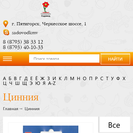
г. Пятигорск, Черкесское шоссе, 1
sadovodkmv
8 (8793) 38 33 12
8 (8793) 40-10-33
НАЙТИ
О
А
Б
В
Г
Д
Е
Ё
Ж
З
И
К
Л
М
Н
О
П
Р
С
Т
У
Ф
Х
Ц
компании
Ч
Ш
Щ
Э
Ю
Я
A-Z
Цинния
Новости
Главная
Цинния
Купить
Все
сейчас