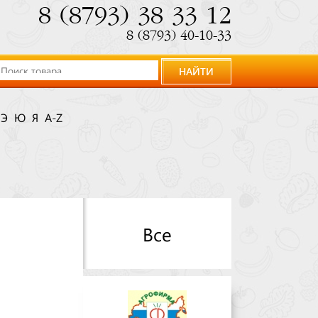
8 (8793) 38 33 12
8 (8793) 40-10-33
НАЙТИ
Э
Ю
Я
A-Z
Все