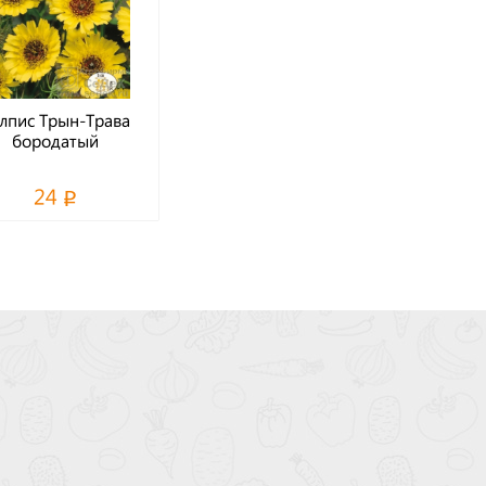
лпис Трын-Трава
бородатый
24