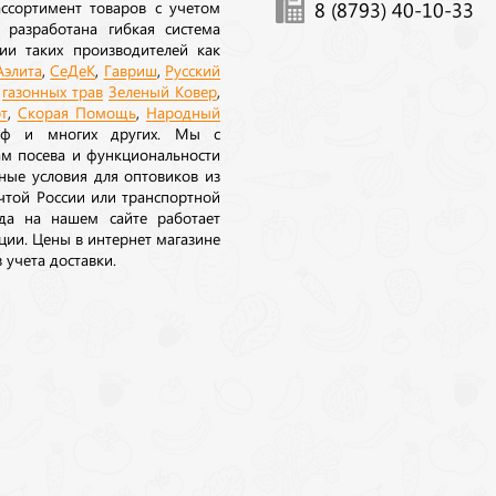
ссортимент товаров с учетом
8 (8793) 40-10-33
 разработана гибкая система
ии таких производителей как
Аэлита
,
СеДеК
,
Гавриш
,
Русский
а
газонных трав
Зеленый Ковер
,
т
,
Скорая Помощь
,
Народный
рф и многих других. Мы с
ам посева и функциональности
ные условия для оптовиков из
очтой России или транспортной
да на нашем сайте работает
ции. Цены в интернет магазине
 учета доставки.