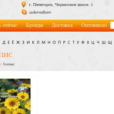
г. Пятигорск, Черкесское шоссе, 1
sadovodkmv
 сейчас
Бренды
Доставка
Оптовикам
Г
Д
Е
Ё
Ж
З
И
К
Л
М
Н
О
П
Р
С
Т
У
Ф
Х
Ц
Ч
Ш
Щ
пис
Толпис