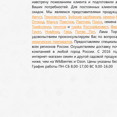
навстречу пожеланиям клиента и подготовили а
Ваших потребностей. Для постоянных клиентов
скидок. Мы являемся представителями продукц
Август
,
Техноэкспорт
,
Буйские удобрения
,
семена
Огород
,
Манул
,
Престиж
,
Партнер
,
Поиск
, семен
Трифолиум
,
грунтов
и
торфа
Росторфинвест
,
Фар
Грунт
,
НовАгро
,
Гера
,
Питер Пит
, Лама То
удовольствием проконсультируем Вас по вопрос
химических препаратов
. Предоставляем специаль
всех регионов России. Осуществляем доставку п
компанией в любой город России. С 2016 го
интернет-магазин семян и другой садовой продук
ниже, чем на Wildberries и Ozon. Цены указаны без
График работы ПН-СБ 8,00-17,00 ВС 9,00-16,00