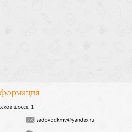
нформация
сское шоссе, 1
sadovodkmv@yandex.ru