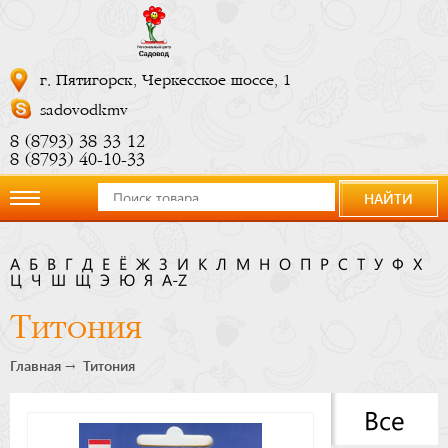
г. Пятигорск, Черкесское шоссе, 1
sadovodkmv
8 (8793) 38 33 12
8 (8793) 40-10-33
НАЙТИ
О
А
Б
В
Г
Д
Е
Ё
Ж
З
И
К
Л
М
Н
О
П
Р
С
Т
У
Ф
Х
Ц
компании
Ч
Ш
Щ
Э
Ю
Я
A-Z
Титония
Новости
Главная
Титония
Купить
Все
сейчас