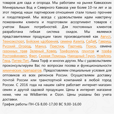
товаров для сада и огорода. Мы работаем на рынке Кавказских
Минеральных Вод и Северного Кавказа уже более 10-ти лет и за
этот период наши партнерские отношения стали только прочнее
и плодотворней. Мы всегда с удовольствием идем навстречу
пожеланиям клиента и подготовили ассортимент товаров с
учетом Ваших потребностей. Для постоянных клиентов
разработана гибкая система скидок. Мы являемся
представителями продукции таких производителей как
Август
,
Техноэкспорт
,
Буйские удобрения
,
семена
Аэлита
,
СеДеК
,
Гавриш
,
Русский Огород
,
Манул
,
Престиж
,
Партнер
,
Поиск
, семена
газонных трав
Зеленый Ковер
,
Трифолиум
,
грунтов
и
торфа
Росторфинвест
,
Фарт
,
Скорая Помощь
,
Народный Грунт
,
НовАгро
,
Гера
,
Питер Пит
, Лама Торф и многих других. Мы с удовольствием
проконсультируем Вас по вопросам посева и функциональности
химических препаратов
. Предоставляем специальные условия для
оптовиков из всех регионов России. Осуществляем доставку
почтой России или транспортной компанией в любой город
России. С 2016 года на нашем сайте работает интернет-магазин
семян и другой садовой продукции. Цены в интернет магазине
ниже, чем на Wildberries и Ozon. Цены указаны без учета
доставки.
График работы ПН-СБ 8,00-17,00 ВС 9,00-16,00