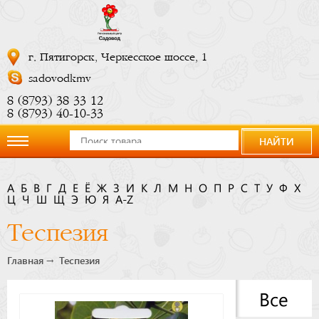
г. Пятигорск, Черкесское шоссе, 1
sadovodkmv
8 (8793) 38 33 12
8 (8793) 40-10-33
НАЙТИ
О
А
Б
В
Г
Д
Е
Ё
Ж
З
И
К
Л
М
Н
О
П
Р
С
Т
У
Ф
Х
Ц
компании
Ч
Ш
Щ
Э
Ю
Я
A-Z
Теспезия
Новости
Главная
Теспезия
Купить
Все
сейчас