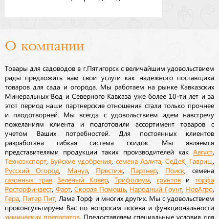
О компании
Товары для садоводов в г.Пятигорск с величайшим удовольствием
рады предложить вам свои услуги как надежного поставщика
товаров для сада и огорода. Мы работаем на рынке Кавказских
Минеральных Вод и Северного Кавказа уже более 10-ти лет и за
этот период наши партнерские отношения стали только прочнее
и плодотворней. Мы всегда с удовольствием идем навстречу
пожеланиям клиента и подготовили ассортимент товаров с
учетом Ваших потребностей. Для постоянных клиентов
разработана гибкая система скидок. Мы являемся
представителями продукции таких производителей как
Август
,
Техноэкспорт
,
Буйские удобрения
,
семена
Аэлита
,
СеДеК
,
Гавриш
,
Русский Огород
,
Манул
,
Престиж
,
Партнер
,
Поиск
, семена
газонных трав
Зеленый Ковер
,
Трифолиум
,
грунтов
и
торфа
Росторфинвест
,
Фарт
,
Скорая Помощь
,
Народный Грунт
,
НовАгро
,
Гера
,
Питер Пит
, Лама Торф и многих других. Мы с удовольствием
проконсультируем Вас по вопросам посева и функциональности
химических препаратов
. Предоставляем специальные условия для