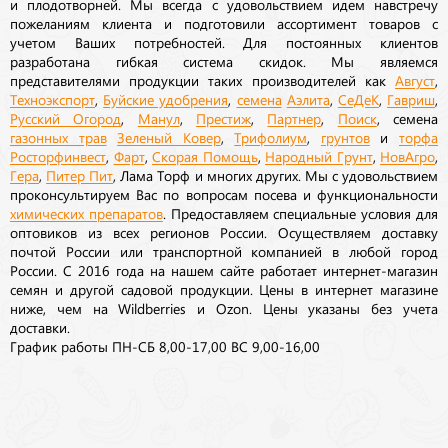
и плодотворней. Мы всегда с удовольствием идем навстречу
пожеланиям клиента и подготовили ассортимент товаров с
учетом Ваших потребностей. Для постоянных клиентов
разработана гибкая система скидок. Мы являемся
представителями продукции таких производителей как
Август
,
Техноэкспорт
,
Буйские удобрения
,
семена
Аэлита
,
СеДеК
,
Гавриш
,
Русский Огород
,
Манул
,
Престиж
,
Партнер
,
Поиск
, семена
газонных трав
Зеленый Ковер
,
Трифолиум
,
грунтов
и
торфа
Росторфинвест
,
Фарт
,
Скорая Помощь
,
Народный Грунт
,
НовАгро
,
Гера
,
Питер Пит
, Лама Торф и многих других. Мы с удовольствием
проконсультируем Вас по вопросам посева и функциональности
химических препаратов
. Предоставляем специальные условия для
оптовиков из всех регионов России. Осуществляем доставку
почтой России или транспортной компанией в любой город
России. С 2016 года на нашем сайте работает интернет-магазин
семян и другой садовой продукции. Цены в интернет магазине
ниже, чем на Wildberries и Ozon. Цены указаны без учета
доставки.
График работы ПН-СБ 8,00-17,00 ВС 9,00-16,00