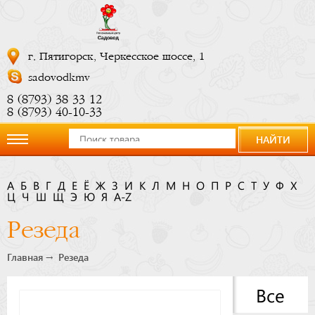
г. Пятигорск, Черкесское шоссе, 1
sadovodkmv
8 (8793) 38 33 12
8 (8793) 40-10-33
НАЙТИ
О
А
Б
В
Г
Д
Е
Ё
Ж
З
И
К
Л
М
Н
О
П
Р
С
Т
У
Ф
Х
Ц
компании
Ч
Ш
Щ
Э
Ю
Я
A-Z
Резеда
Новости
Главная
Резеда
Купить
Все
сейчас