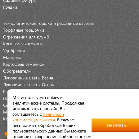
Грядки
Технологические горшки и рассадные кассеты
Торфяные горшочки
Ограждения для клумб
Крышки закаточные
Удобрения
Мангалы
Картофель семенной
Обогреватели
Луковичные цветы Весна
Луковичные цветы Осень
Розы
Мы используем cookies и
Пионы
аналитические системы. Продолжая
Семена Овощей
использовать наш сайт, Вы
Мраморная крошка
соглашаетесь с
политикой
Керамические наборы
конфиденциальности
. В случае
несогласия с обработкой Ваших
ПРИНЯТЬ
пользовательских данных Вы можете
отключить сохранение файлов «cookie»