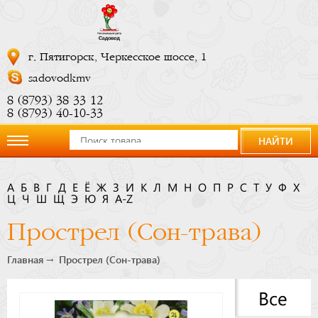
г. Пятигорск, Черкесское шоссе, 1
sadovodkmv
8 (8793) 38 33 12
8 (8793) 40-10-33
НАЙТИ
О
А
Б
В
Г
Д
Е
Ё
Ж
З
И
К
Л
М
Н
О
П
Р
С
Т
У
Ф
Х
Ц
компании
Ч
Ш
Щ
Э
Ю
Я
A-Z
Прострел (Сон-трава)
Новости
Главная
Прострел (Сон-трава)
Купить
Все
сейчас