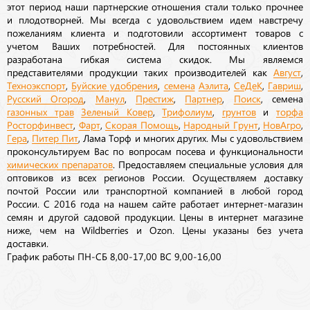
этот период наши партнерские отношения стали только прочнее
и плодотворней. Мы всегда с удовольствием идем навстречу
пожеланиям клиента и подготовили ассортимент товаров с
учетом Ваших потребностей. Для постоянных клиентов
разработана гибкая система скидок. Мы являемся
представителями продукции таких производителей как
Август
,
Техноэкспорт
,
Буйские удобрения
,
семена
Аэлита
,
СеДеК
,
Гавриш
,
Русский Огород
,
Манул
,
Престиж
,
Партнер
,
Поиск
, семена
газонных трав
Зеленый Ковер
,
Трифолиум
,
грунтов
и
торфа
Росторфинвест
,
Фарт
,
Скорая Помощь
,
Народный Грунт
,
НовАгро
,
Гера
,
Питер Пит
, Лама Торф и многих других. Мы с удовольствием
проконсультируем Вас по вопросам посева и функциональности
химических препаратов
. Предоставляем специальные условия для
оптовиков из всех регионов России. Осуществляем доставку
почтой России или транспортной компанией в любой город
России. С 2016 года на нашем сайте работает интернет-магазин
семян и другой садовой продукции. Цены в интернет магазине
ниже, чем на Wildberries и Ozon. Цены указаны без учета
доставки.
График работы ПН-СБ 8,00-17,00 ВС 9,00-16,00