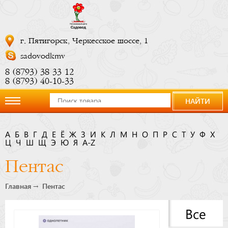
г. Пятигорск, Черкесское шоссе, 1
sadovodkmv
8 (8793) 38 33 12
8 (8793) 40-10-33
НАЙТИ
О
А
Б
В
Г
Д
Е
Ё
Ж
З
И
К
Л
М
Н
О
П
Р
С
Т
У
Ф
Х
Ц
компании
Ч
Ш
Щ
Э
Ю
Я
A-Z
Пентас
Новости
Главная
Пентас
Купить
Все
сейчас