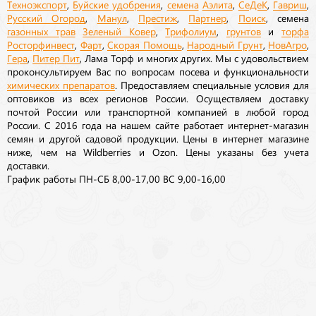
Техноэкспорт
,
Буйские удобрения
,
семена
Аэлита
,
СеДеК
,
Гавриш
,
Русский Огород
,
Манул
,
Престиж
,
Партнер
,
Поиск
, семена
газонных трав
Зеленый Ковер
,
Трифолиум
,
грунтов
и
торфа
Росторфинвест
,
Фарт
,
Скорая Помощь
,
Народный Грунт
,
НовАгро
,
Гера
,
Питер Пит
, Лама Торф и многих других. Мы с удовольствием
проконсультируем Вас по вопросам посева и функциональности
химических препаратов
. Предоставляем специальные условия для
оптовиков из всех регионов России. Осуществляем доставку
почтой России или транспортной компанией в любой город
России. С 2016 года на нашем сайте работает интернет-магазин
семян и другой садовой продукции. Цены в интернет магазине
ниже, чем на Wildberries и Ozon. Цены указаны без учета
доставки.
График работы ПН-СБ 8,00-17,00 ВС 9,00-16,00