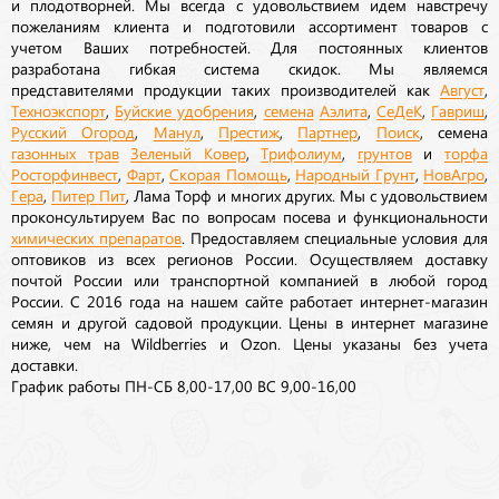
и плодотворней. Мы всегда с удовольствием идем навстречу
пожеланиям клиента и подготовили ассортимент товаров с
учетом Ваших потребностей. Для постоянных клиентов
разработана гибкая система скидок. Мы являемся
представителями продукции таких производителей как
Август
,
Техноэкспорт
,
Буйские удобрения
,
семена
Аэлита
,
СеДеК
,
Гавриш
,
Русский Огород
,
Манул
,
Престиж
,
Партнер
,
Поиск
, семена
газонных трав
Зеленый Ковер
,
Трифолиум
,
грунтов
и
торфа
Росторфинвест
,
Фарт
,
Скорая Помощь
,
Народный Грунт
,
НовАгро
,
Гера
,
Питер Пит
, Лама Торф и многих других. Мы с удовольствием
проконсультируем Вас по вопросам посева и функциональности
химических препаратов
. Предоставляем специальные условия для
оптовиков из всех регионов России. Осуществляем доставку
почтой России или транспортной компанией в любой город
России. С 2016 года на нашем сайте работает интернет-магазин
семян и другой садовой продукции. Цены в интернет магазине
ниже, чем на Wildberries и Ozon. Цены указаны без учета
доставки.
График работы ПН-СБ 8,00-17,00 ВС 9,00-16,00