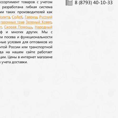
ссортимент товаров с учетом
8 (8793) 40-10-33
 разработана гибкая система
ии таких производителей как
Аэлита
,
СеДеК
,
Гавриш
,
Русский
а
газонных трав
Зеленый Ковер
,
т
,
Скорая Помощь
,
Народный
рф и многих других. Мы с
ам посева и функциональности
ные условия для оптовиков из
очтой России или транспортной
да на нашем сайте работает
ции. Цены в интернет магазине
 учета доставки.