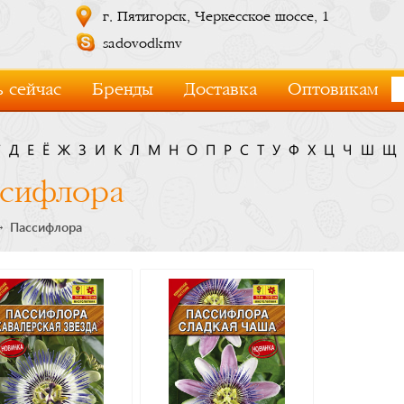
г. Пятигорск, Черкесское шоссе, 1
sadovodkmv
 сейчас
Бренды
Доставка
Оптовикам
Г
Д
Е
Ё
Ж
З
И
К
Л
М
Н
О
П
Р
С
Т
У
Ф
Х
Ц
Ч
Ш
Щ
сифлора
Пассифлора