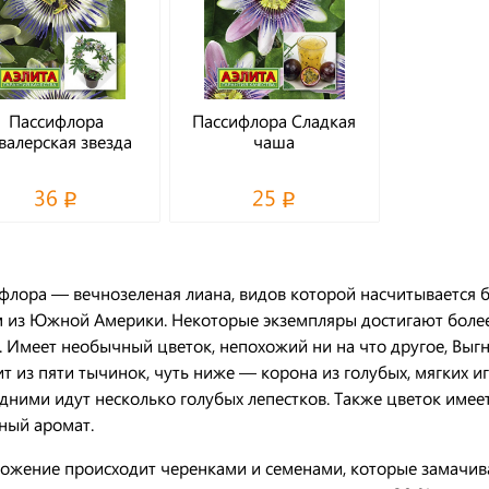
Пассифлора
Пассифлора Сладкая
валерская звезда
чаша
36
25
флора — вечнозеленая лиана, видов которой насчитывается б
 из Южной Америки. Некоторые экземпляры достигают более
. Имеет необычный цветок, непохожий ни на что другое, Выг
ит из пяти тычинок, чуть ниже — корона из голубых, мягких иг
дними идут несколько голубых лепестков. Также цветок имее
ный аромат.
ожение происходит черенками и семенами, которые замачива