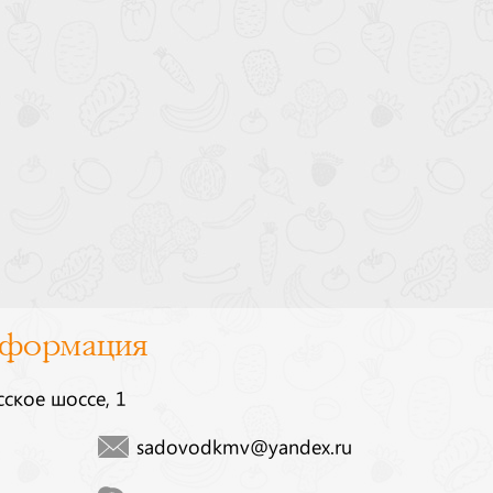
нформация
сское шоссе, 1
sadovodkmv@yandex.ru