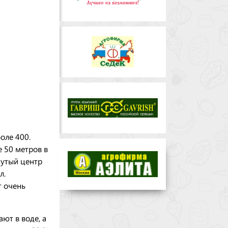
оле 400.
 50 метров в
нутый центр
л.
т очень
ют в воде, а