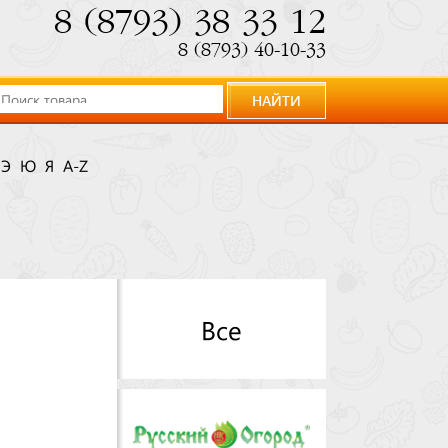
8 (8793) 38 33 12
8 (8793) 40-10-33
НАЙТИ
Э
Ю
Я
A-Z
Все