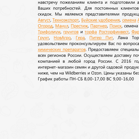
навстречу пожеланиям клиента и подготовили а
Ваших потребностей. Для постоянных клиентов
скидок. Мы являемся представителями продукц
Август
,
Техноэкспорт
,
Буйские удобрения
,
семена
Огород
,
Манул
,
Престиж
,
Партнер
,
Поиск
, семен
Трифолиум
,
грунтов
и
торфа
Росторфинвест
,
Фар
Грунт
,
НовАгро
,
Гера
,
Питер Пит
, Лама То
удовольствием проконсультируем Вас по вопрос
химических препаратов
. Предоставляем специаль
всех регионов России. Осуществляем доставку п
компанией в любой город России. С 2016 го
интернет-магазин семян и другой садовой продук
ниже, чем на Wildberries и Ozon. Цены указаны без
График работы ПН-СБ 8,00-17,00 ВС 9,00-16,00