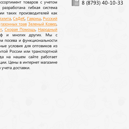
ссортимент товаров с учетом
8 (8793) 40-10-33
 разработана гибкая система
ии таких производителей как
Аэлита
,
СеДеК
,
Гавриш
,
Русский
а
газонных трав
Зеленый Ковер
,
т
,
Скорая Помощь
,
Народный
рф и многих других. Мы с
ам посева и функциональности
ные условия для оптовиков из
очтой России или транспортной
да на нашем сайте работает
ции. Цены в интернет магазине
 учета доставки.