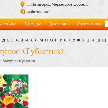
г. Пятигорск, Черкесское шоссе, 1
sadovodkmv
 сейчас
Бренды
Доставка
Оптовикам
Г
Д
Е
Ё
Ж
З
И
К
Л
М
Н
О
П
Р
С
Т
У
Ф
Х
Ц
Ч
Ш
Щ
улюс (Губастик)
Мимулюс (Губастик)