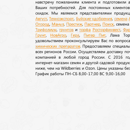
навстречу пожеланиям клиента и подготовили а
Ваших потребностей. Для постоянных клиентов
скидок. Мы являемся представителями продукц
Август
,
Техноэкспорт
,
Буйские удобрения
,
семена
Огород
,
Манул
,
Престиж
,
Партнер
,
Поиск
, семен
Трифолиум
,
грунтов
и
торфа
Росторфинвест
,
Фар
Грунт
,
НовАгро
,
Гера
,
Питер Пит
, Лама То
удовольствием проконсультируем Вас по вопрос
химических препаратов
. Предоставляем специаль
всех регионов России. Осуществляем доставку п
компанией в любой город России. С 2016 го
интернет-магазин семян и другой садовой продук
ниже, чем на Wildberries и Ozon. Цены указаны без
График работы ПН-СБ 8,00-17,00 ВС 9,00-16,00