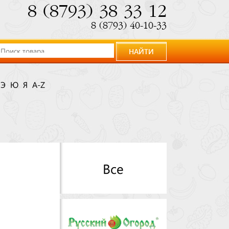
8 (8793) 38 33 12
8 (8793) 40-10-33
НАЙТИ
Э
Ю
Я
A-Z
Все