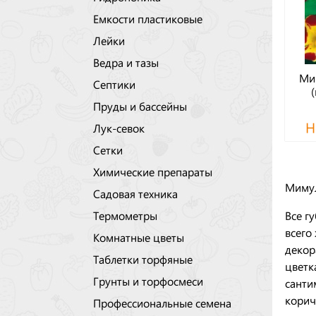
Емкости пластиковые
Лейки
Ведра и тазы
Ми
Септики
(
Пруды и бассейны
Н
Лук-севок
Сетки
Химические препараты
Мимул
Садовая техника
Все г
Термометры
всего
Комнатные цветы
декор
Таблетки торфяные
цветк
Грунты и торфосмеси
санти
корич
Профессиональные семена