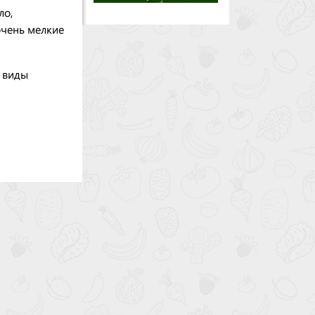
ло,
очень мелкие
е виды