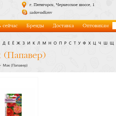
г. Пятигорск, Черкесское шоссе, 1
sadovodkmv
 сейчас
Бренды
Доставка
Оптовикам
Г
Д
Е
Ё
Ж
З
И
К
Л
М
Н
О
П
Р
С
Т
У
Ф
Х
Ц
Ч
Ш
Щ
 (Папавер)
Мак (Папавер)