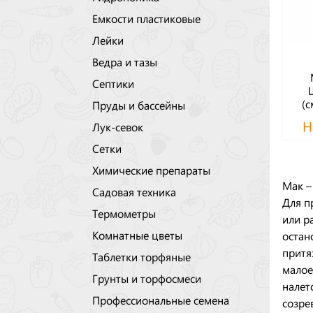
Емкости пластиковые
Лейки
Ведра и тазы
Септики
(с
Пруды и бассейны
Н
Лук-севок
Сетки
Химические препараты
Мак –
Садовая техника
Для п
Термометры
или р
Комнатные цветы
остан
притя
Таблетки торфяные
малое
Грунты и торфосмеси
налет
Профессиональные семена
созре