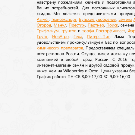
навстречу пожеланиям клиента и подготовили а
Ваших потребностей. Для постоянных клиентов
скидок. Мы являемся представителями продукц
Август
,
Техноэкспорт
,
Буйские удобрения
,
семена
Огород
,
Манул
,
Престиж
,
Партнер
,
Поиск
, семен
Трифолиум
,
грунтов
и
торфа
Росторфинвест
,
Фар
Грунт
,
НовАгро
,
Гера
,
Питер Пит
, Лама То
удовольствием проконсультируем Вас по вопрос
химических препаратов
. Предоставляем специаль
всех регионов России. Осуществляем доставку п
компанией в любой город России. С 2016 го
интернет-магазин семян и другой садовой продук
ниже, чем на Wildberries и Ozon. Цены указаны без
График работы ПН-СБ 8,00-17,00 ВС 9,00-16,00