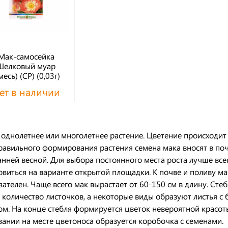
Мак-самосейка
Шелковый муар
месь) (СР) (0,03г)
ет в наличии
 однолетнее или многолетнее растение. Цветение происходит
равильного формирования растения семена мака вносят в по
анней весной. Для выбора постоянного места роста лучше все
овиться на варианте открытой площадки. К почве и поливу ма
зателен. Чаще всего мак вырастает от 60-150 см в длину. Сте
 количество листочков, а некоторые виды образуют листья с
ом. На конце стебля формируется цветок невероятной красот
вании на месте цветоноса образуется коробочка с семенами.