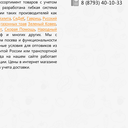
ссортимент товаров с учетом
8 (8793) 40-10-33
 разработана гибкая система
ии таких производителей как
Аэлита
,
СеДеК
,
Гавриш
,
Русский
а
газонных трав
Зеленый Ковер
,
т
,
Скорая Помощь
,
Народный
рф и многих других. Мы с
ам посева и функциональности
ные условия для оптовиков из
очтой России или транспортной
да на нашем сайте работает
ции. Цены в интернет магазине
 учета доставки.