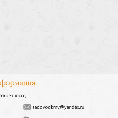
нформация
сское шоссе, 1
sadovodkmv@yandex.ru