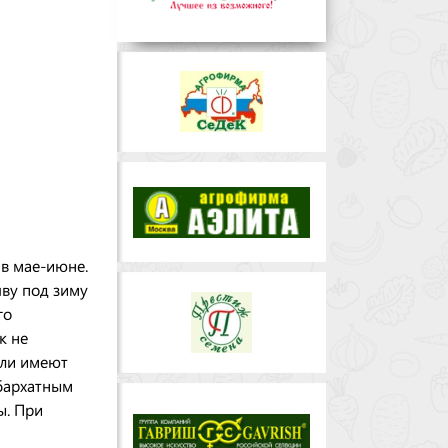
 в мае-июне.
чву под зиму
го
к не
бли имеют
 бархатным
ы. При