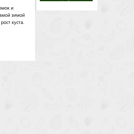
рмок и
самой зимой
рост куста.