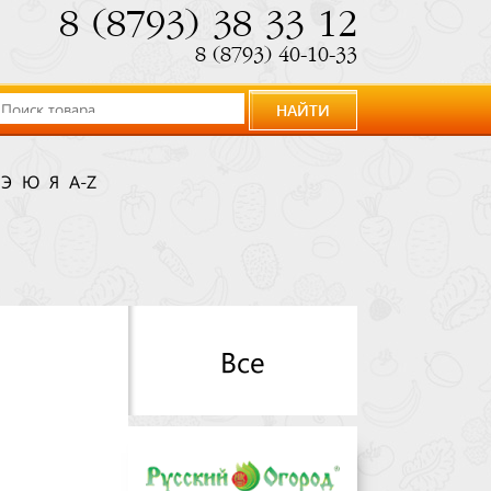
8 (8793) 38 33 12
8 (8793) 40-10-33
НАЙТИ
Э
Ю
Я
A-Z
Все