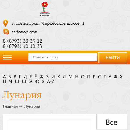
г. Пятигорск, Черкесское шоссе, 1
sadovodkmv
8 (8793) 38 33 12
8 (8793) 40-10-33
НАЙТИ
О
А
Б
В
Г
Д
Е
Ё
Ж
З
И
К
Л
М
Н
О
П
Р
С
Т
У
Ф
Х
Ц
компании
Ч
Ш
Щ
Э
Ю
Я
A-Z
Лунария
Новости
Главная
Лунария
Купить
Все
сейчас