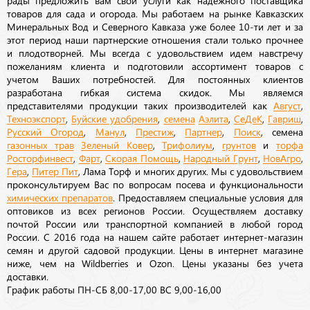
товаров для сада и огорода. Мы работаем на рынке Кавказских
Минеральных Вод и Северного Кавказа уже более 10-ти лет и за
этот период наши партнерские отношения стали только прочнее
и плодотворней. Мы всегда с удовольствием идем навстречу
пожеланиям клиента и подготовили ассортимент товаров с
учетом Ваших потребностей. Для постоянных клиентов
разработана гибкая система скидок. Мы являемся
представителями продукции таких производителей как
Август
,
Техноэкспорт
,
Буйские удобрения
,
семена
Аэлита
,
СеДеК
,
Гавриш
,
Русский Огород
,
Манул
,
Престиж
,
Партнер
,
Поиск
, семена
газонных трав
Зеленый Ковер
,
Трифолиум
,
грунтов
и
торфа
Росторфинвест
,
Фарт
,
Скорая Помощь
,
Народный Грунт
,
НовАгро
,
Гера
,
Питер Пит
, Лама Торф и многих других. Мы с удовольствием
проконсультируем Вас по вопросам посева и функциональности
химических препаратов
. Предоставляем специальные условия для
оптовиков из всех регионов России. Осуществляем доставку
почтой России или транспортной компанией в любой город
России. С 2016 года на нашем сайте работает интернет-магазин
семян и другой садовой продукции. Цены в интернет магазине
ниже, чем на Wildberries и Ozon. Цены указаны без учета
доставки.
График работы ПН-СБ 8,00-17,00 ВС 9,00-16,00