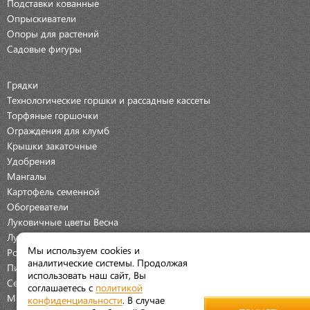
Подставки кованные
Опрыскиватели
Опоры для растений
Садовые фигуры
Грядки
Технологические горшки и рассадные кассеты
Торфяные горшочки
Ограждения для клумб
Крышки закаточные
Удобрения
Мангалы
Картофель семенной
Обогреватели
Луковичные цветы Весна
Луковичные цветы Осень
Мы используем cookies и
Розы
аналитические системы. Продолжая
Пионы
использовать наш сайт, Вы
Семена Овощей
соглашаетесь с
политикой
Мраморная крошка
конфиденциальности
. В случае