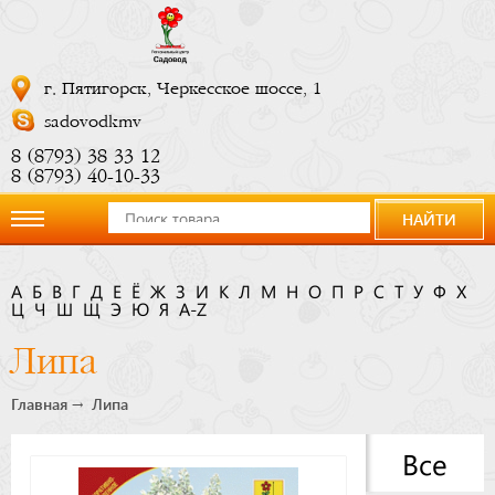
г. Пятигорск, Черкесское шоссе, 1
sadovodkmv
8 (8793) 38 33 12
8 (8793) 40-10-33
НАЙТИ
О
А
Б
В
Г
Д
Е
Ё
Ж
З
И
К
Л
М
Н
О
П
Р
С
Т
У
Ф
Х
Ц
компании
Ч
Ш
Щ
Э
Ю
Я
A-Z
Липа
Новости
Главная
Липа
Купить
Все
сейчас