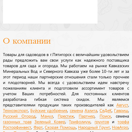
О компании
Товары для садоводов в г.Пятигорск с величайшим удовольствием
рады предложить вам свои услуги как надежного поставщика
товаров для сада и огорода. Мы работаем на рынке Кавказских
Минеральных Вод и Северного Кавказа уже более 10-ти лет и за
этот период наши партнерские отношения стали только прочнее
и плодотворней. Мы всегда с удовольствием идем навстречу
пожеланиям клиента и подготовили ассортимент товаров с
учетом Ваших потребностей. Для постоянных клиентов
разработана гибкая система скидок. Мы являемся
представителями продукции таких производителей как
Август
,
Техноэкспорт
,
Буйские удобрения
,
семена
Аэлита
,
СеДеК
,
Гавриш
,
Русский Огород
,
Манул
,
Престиж
,
Партнер
,
Поиск
, семена
газонных трав
Зеленый Ковер
,
Трифолиум
,
грунтов
и
торфа
Росторфинвест
,
Фарт
,
Скорая Помощь
,
Народный Грунт
,
НовАгро
,