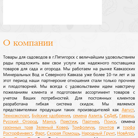
О компании
Товары для садоводов в г.Пятигорск с величайшим удовольствием
рады предложить вам свои услуги как надежного поставщика
товаров для сада и огорода. Мы работаем на рынке Кавказских
Минеральных Вод и Северного Кавказа уже более 10-ти лет и за
этот период наши партнерские отношения стали только прочнее
и плодотворней. Мы всегда с удовольствием идем навстречу
пожеланиям клиента и подготовили ассортимент товаров с
учетом Ваших потребностей. Для постоянных клиентов
разработана гибкая система скидок. Мы являемся
представителями продукции таких производителей как
Август
,
Техноэкспорт
,
Буйские удобрения
,
семена
Аэлита
,
СеДеК
,
Гавриш
,
Русский Огород
,
Манул
,
Престиж
,
Партнер
,
Поиск
, семена
газонных трав
Зеленый Ковер
,
Трифолиум
,
грунтов
и
торфа
Росторфинвест
,
Фарт
,
Скорая Помощь
,
Народный Грунт
,
НовАгро
,