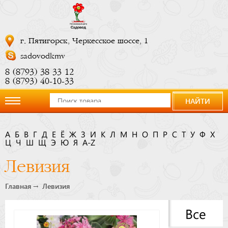
г. Пятигорск, Черкесское шоссе, 1
sadovodkmv
8 (8793) 38 33 12
8 (8793) 40-10-33
НАЙТИ
О
А
Б
В
Г
Д
Е
Ё
Ж
З
И
К
Л
М
Н
О
П
Р
С
Т
У
Ф
Х
Ц
компании
Ч
Ш
Щ
Э
Ю
Я
A-Z
Левизия
Новости
Главная
Левизия
Купить
Все
сейчас