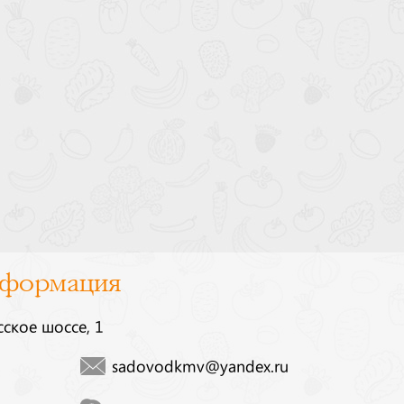
нформация
сское шоссе, 1
sadovodkmv@yandex.ru