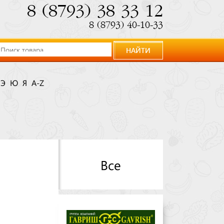
8 (8793) 38 33 12
8 (8793) 40-10-33
НАЙТИ
Э
Ю
Я
A-Z
Все