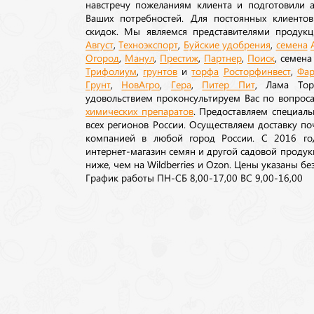
навстречу пожеланиям клиента и подготовили а
Ваших потребностей. Для постоянных клиентов
скидок. Мы являемся представителями продукц
Август
,
Техноэкспорт
,
Буйские удобрения
,
семена
Огород
,
Манул
,
Престиж
,
Партнер
,
Поиск
, семен
Трифолиум
,
грунтов
и
торфа
Росторфинвест
,
Фар
Грунт
,
НовАгро
,
Гера
,
Питер Пит
, Лама То
удовольствием проконсультируем Вас по вопрос
химических препаратов
. Предоставляем специаль
всех регионов России. Осуществляем доставку п
компанией в любой город России. С 2016 го
интернет-магазин семян и другой садовой продук
ниже, чем на Wildberries и Ozon. Цены указаны без
График работы ПН-СБ 8,00-17,00 ВС 9,00-16,00