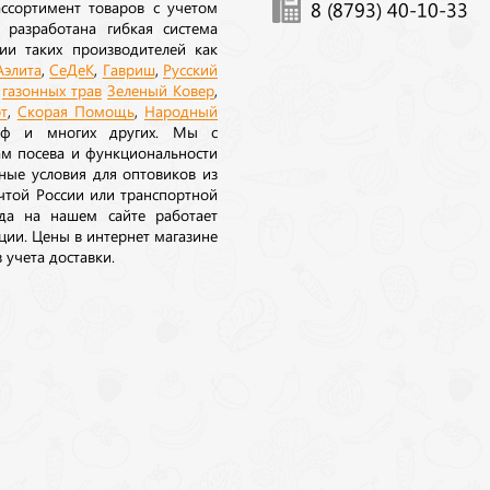
ссортимент товаров с учетом
8 (8793) 40-10-33
 разработана гибкая система
ии таких производителей как
Аэлита
,
СеДеК
,
Гавриш
,
Русский
а
газонных трав
Зеленый Ковер
,
т
,
Скорая Помощь
,
Народный
рф и многих других. Мы с
ам посева и функциональности
ные условия для оптовиков из
очтой России или транспортной
да на нашем сайте работает
ции. Цены в интернет магазине
 учета доставки.