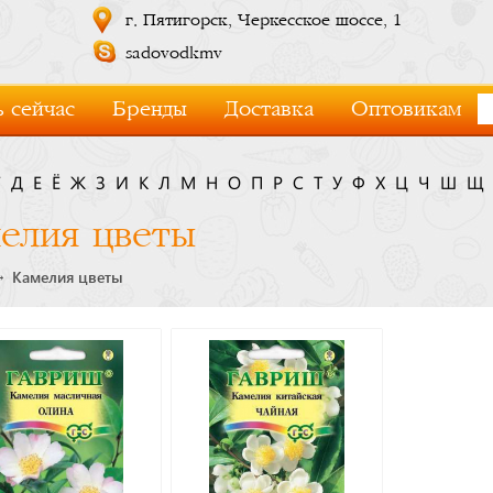
г. Пятигорск, Черкесское шоссе, 1
sadovodkmv
 сейчас
Бренды
Доставка
Оптовикам
Г
Д
Е
Ё
Ж
З
И
К
Л
М
Н
О
П
Р
С
Т
У
Ф
Х
Ц
Ч
Ш
Щ
елия цветы
Камелия цветы