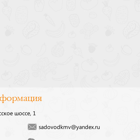
нформация
сское шоссе, 1
sadovodkmv@yandex.ru