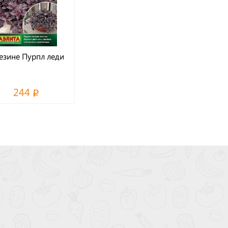
езине Пурпл леди
244