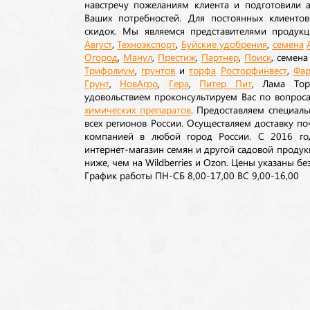
навстречу пожеланиям клиента и подготовили а
Ваших потребностей. Для постоянных клиентов
скидок. Мы являемся представителями продукц
Август
,
Техноэкспорт
,
Буйские удобрения
,
семена
Огород
,
Манул
,
Престиж
,
Партнер
,
Поиск
, семен
Трифолиум
,
грунтов
и
торфа
Росторфинвест
,
Фар
Грунт
,
НовАгро
,
Гера
,
Питер Пит
, Лама То
удовольствием проконсультируем Вас по вопрос
химических препаратов
. Предоставляем специаль
всех регионов России. Осуществляем доставку п
компанией в любой город России. С 2016 го
интернет-магазин семян и другой садовой продук
ниже, чем на Wildberries и Ozon. Цены указаны без
График работы ПН-СБ 8,00-17,00 ВС 9,00-16,00