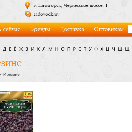
г. Пятигорск, Черкесское шоссе, 1
sadovodkmv
 сейчас
Бренды
Доставка
Оптовикам
Г
Д
Е
Ё
Ж
З
И
К
Л
М
Н
О
П
Р
С
Т
У
Ф
Х
Ц
Ч
Ш
Щ
зине
Ирезине