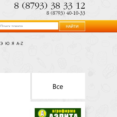
8 (8793) 38 33 12
8 (8793) 40-10-33
НАЙТИ
Э
Ю
Я
A-Z
Все