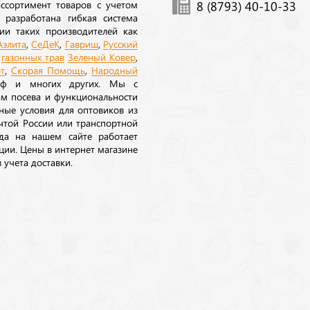
ссортимент товаров с учетом
8 (8793) 40-10-33
 разработана гибкая система
ии таких производителей как
Аэлита
,
СеДеК
,
Гавриш
,
Русский
а
газонных трав
Зеленый Ковер
,
т
,
Скорая Помощь
,
Народный
рф и многих других. Мы с
ам посева и функциональности
ные условия для оптовиков из
очтой России или транспортной
да на нашем сайте работает
ции. Цены в интернет магазине
 учета доставки.