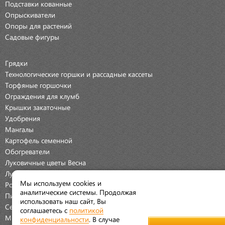
Подставки кованные
Опрыскиватели
Опоры для растений
Садовые фигуры
Грядки
Технологические горшки и рассадные кассеты
Торфяные горшочки
Ограждения для клумб
Крышки закаточные
Удобрения
Мангалы
Картофель семенной
Обогреватели
Луковичные цветы Весна
Луковичные цветы Осень
Мы используем cookies и
Розы
аналитические системы. Продолжая
Пионы
использовать наш сайт, Вы
Семена Овощей
соглашаетесь с
политикой
Мраморная крошка
конфиденциальности
. В случае