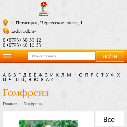
г. Пятигорск, Черкесское шоссе, 1
sadovodkmv
8 (8793) 38 33 12
8 (8793) 40-10-33
НАЙТИ
О
А
Б
В
Г
Д
Е
Ё
Ж
З
И
К
Л
М
Н
О
П
Р
С
Т
У
Ф
Х
Ц
компании
Ч
Ш
Щ
Э
Ю
Я
A-Z
Гомфрена
Новости
Главная
Гомфрена
Купить
Все
сейчас