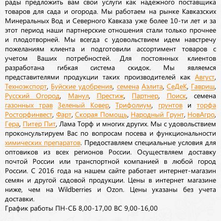
рады предложить вам свои услуги как надежного поставщика
товаров для сада и огорода. Мы работаем на рынке Кавказских
Минеральных Вод и Северного Кавказа уже более 10-ти лет и за
этот период наши партнерские отношения стали только прочнее
и плодотворней. Мы всегда с удовольствием идем навстречу
пожеланиям клиента и подготовили ассортимент товаров с
учетом Ваших потребностей. Для постоянных клиентов
разработана гибкая система скидок. Мы являемся
представителями продукции таких производителей как
Август
,
Техноэкспорт
,
Буйские удобрения
,
семена
Аэлита
,
СеДеК
,
Гавриш
,
Русский Огород
,
Манул
,
Престиж
,
Партнер
,
Поиск
, семена
газонных трав
Зеленый Ковер
,
Трифолиум
,
грунтов
и
торфа
Росторфинвест
,
Фарт
,
Скорая Помощь
,
Народный Грунт
,
НовАгро
,
Гера
,
Питер Пит
, Лама Торф и многих других. Мы с удовольствием
проконсультируем Вас по вопросам посева и функциональности
химических препаратов
. Предоставляем специальные условия для
оптовиков из всех регионов России. Осуществляем доставку
почтой России или транспортной компанией в любой город
России. С 2016 года на нашем сайте работает интернет-магазин
семян и другой садовой продукции. Цены в интернет магазине
ниже, чем на Wildberries и Ozon. Цены указаны без учета
доставки.
График работы ПН-СБ 8,00-17,00 ВС 9,00-16,00