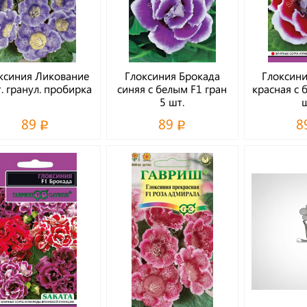
ксиния Ликование
Глоксиния Брокада
Глоксини
. гранул. пробирка
синяя с белым F1 гран
красная с 
5 шт.
ш
89
89
8