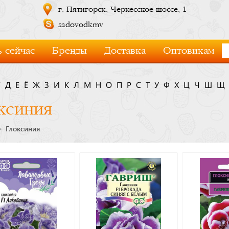
г. Пятигорск, Черкесское шоссе, 1
sadovodkmv
 сейчас
Бренды
Доставка
Оптовикам
Г
Д
Е
Ё
Ж
З
И
К
Л
М
Н
О
П
Р
С
Т
У
Ф
Х
Ц
Ч
Ш
Щ
ксиния
Глоксиния