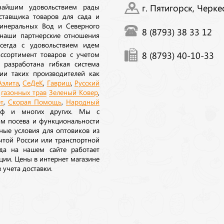
ичайшим удовольствием рады
г. Пятигорск, Черке
ставщика товаров для сада и
инеральных Вод и Северного
8 (8793) 38 33 12
 наши партнерские отношения
сегда с удовольствием идем
ссортимент товаров с учетом
8 (8793) 40-10-33
 разработана гибкая система
ии таких производителей как
Аэлита
,
СеДеК
,
Гавриш
,
Русский
а
газонных трав
Зеленый Ковер
,
т
,
Скорая Помощь
,
Народный
рф и многих других. Мы с
ам посева и функциональности
ные условия для оптовиков из
очтой России или транспортной
да на нашем сайте работает
ции. Цены в интернет магазине
 учета доставки.