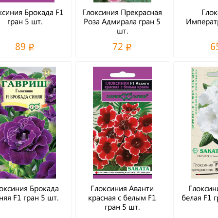
ксиния Брокада F1
Глоксиния Прекрасная
Глок
гран 5 шт.
Роза Адмирала гран 5
Императр
шт.
89
72
6
оксиния Брокада
Глоксиния Аванти
Глоксин
няя F1 гран 5 шт.
красная с белым F1
белая F1 г
гран 5 шт.