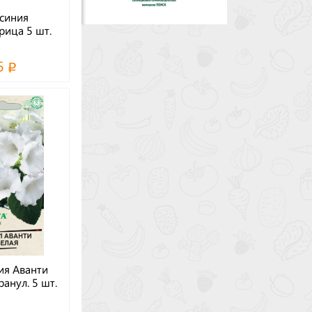
синия
ица 5 шт.
5
ия Аванти
ранул. 5 шт.