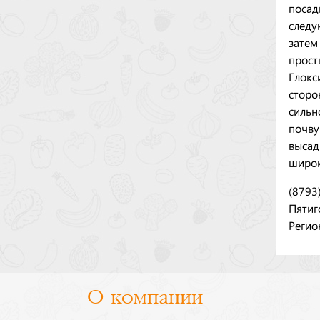
посад
следу
затем
прост
Глокс
сторо
сильн
почву
высад
широк
(8793
Пятиг
Регио
О компании