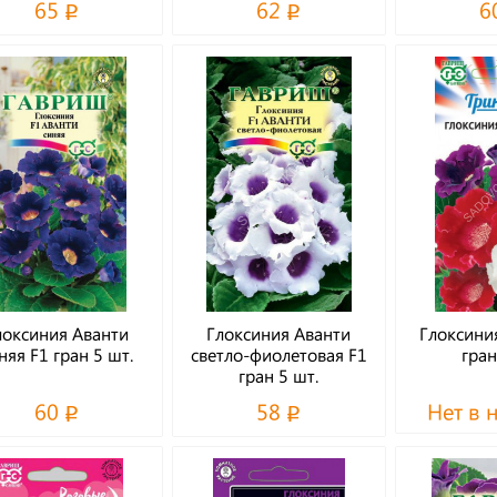
65
62
6
локсиния Аванти
Глоксиния Аванти
Глоксини
няя F1 гран 5 шт.
светло-фиолетовая F1
гран
гран 5 шт.
60
58
Нет в 