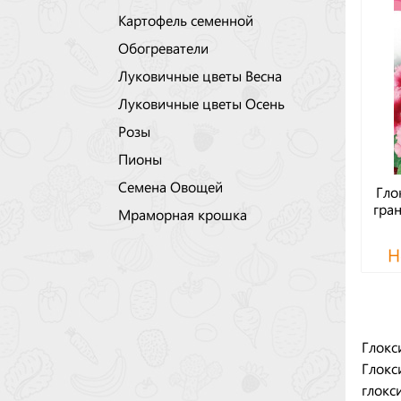
Картофель семенной
Обогреватели
Луковичные цветы Весна
Луковичные цветы Осень
Розы
Пионы
Семена Овощей
Гло
гран
Мраморная крошка
Н
Глокс
Глокс
глокс