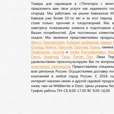
Товары для садоводов в г.Пятигорск с вел
предложить вам свои услуги как надежного по
огорода. Мы работаем на рынке Кавказских М
Кавказа уже более 10-ти лет и за этот период
стали только прочнее и плодотворней. Мы в
навстречу пожеланиям клиента и подготовили а
Ваших потребностей. Для постоянных клиентов
скидок. Мы являемся представителями продукц
Август
,
Техноэкспорт
,
Буйские удобрения
,
семена
Огород
,
Манул
,
Престиж
,
Партнер
,
Поиск
, семен
Трифолиум
,
грунтов
и
торфа
Росторфинвест
,
Фар
Грунт
,
НовАгро
,
Гера
,
Питер Пит
, Лама То
удовольствием проконсультируем Вас по вопрос
химических препаратов
. Предоставляем специаль
всех регионов России. Осуществляем доставку п
компанией в любой город России. С 2016 го
интернет-магазин семян и другой садовой продук
ниже, чем на Wildberries и Ozon. Цены указаны без
График работы ПН-СБ 8,00-17,00 ВС 9,00-16,00