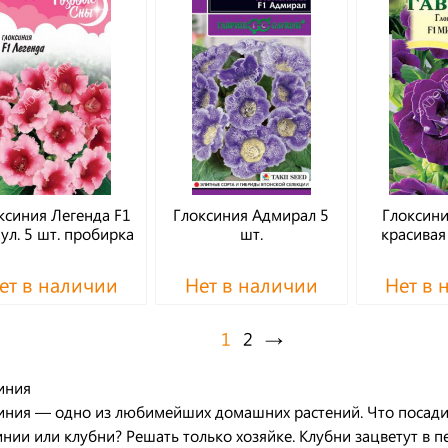
ксиния Легенда F1
Глоксиния Адмирал 5
Глоксин
ул. 5 шт. пробирка
шт.
красивая
ет в наличии
Нет в наличии
Нет в 
1
2
→
иния
иния — одно из любимейших домашних растений. Что посади
инии или клубни? Решать только хозяйке. Клубни зацветут в п