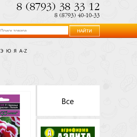
8 (8793) 38 33 12
8 (8793) 40-10-33
НАЙТИ
Э
Ю
Я
A-Z
Все