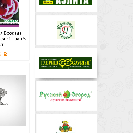
я Брокада
бел F1 гран 5
т.
9