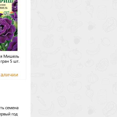
ия Мишель
 гран 5 шт.
наличии
ть семена
ервый год