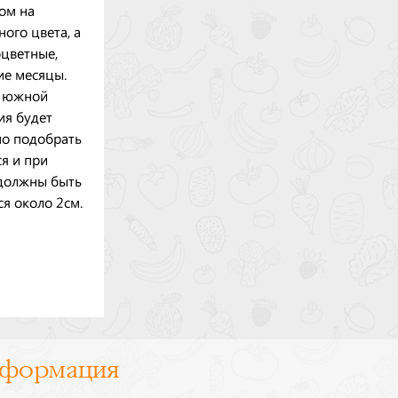
ом на
ого цвета, а
оцветные,
ие месяцы.
а южной
ия будет
но подобрать
ся и при
 должны быть
я около 2см.
нформация