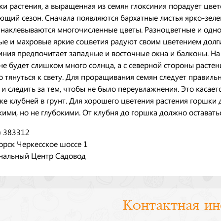
ки растения, а выращенная из семян глоксиния порадует цвет
ющий сезон. Сначала появляются бархатные листья ярко-зелен
 наклевываются многочисленные цветы. Разноцветные и одн
ые и махровые яркие соцветия радуют своим цветением долг
иния предпочитает западные и восточные окна и балконы. Н
не будет слишком много солнца, а с северной стороны растен
о тянуться к свету. Для проращивания семян следует правиль
 и следить за тем, чтобы не было переувлажнения. Это касает
ке клубней в грунт. Для хорошего цветения растения горшки
ими, но не глубокими. От клубня до горшка должно оставатьс
) 383312
орск Черкесское шоссе 1
нальный Центр Садовод
Контактная и