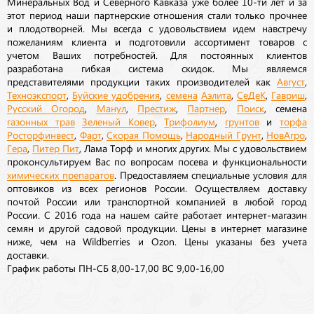
Минеральных Вод и Северного Кавказа уже более 10-ти лет и за
этот период наши партнерские отношения стали только прочнее
и плодотворней. Мы всегда с удовольствием идем навстречу
пожеланиям клиента и подготовили ассортимент товаров с
учетом Ваших потребностей. Для постоянных клиентов
разработана гибкая система скидок. Мы являемся
представителями продукции таких производителей как
Август
,
Техноэкспорт
,
Буйские удобрения
,
семена
Аэлита
,
СеДеК
,
Гавриш
,
Русский Огород
,
Манул
,
Престиж
,
Партнер
,
Поиск
, семена
газонных трав
Зеленый Ковер
,
Трифолиум
,
грунтов
и
торфа
Росторфинвест
,
Фарт
,
Скорая Помощь
,
Народный Грунт
,
НовАгро
,
Гера
,
Питер Пит
, Лама Торф и многих других. Мы с удовольствием
проконсультируем Вас по вопросам посева и функциональности
химических препаратов
. Предоставляем специальные условия для
оптовиков из всех регионов России. Осуществляем доставку
почтой России или транспортной компанией в любой город
России. С 2016 года на нашем сайте работает интернет-магазин
семян и другой садовой продукции. Цены в интернет магазине
ниже, чем на Wildberries и Ozon. Цены указаны без учета
доставки.
График работы ПН-СБ 8,00-17,00 ВС 9,00-16,00