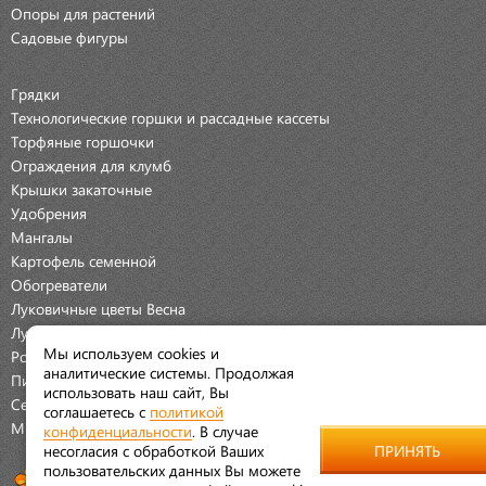
Опоры для растений
Садовые фигуры
Грядки
Технологические горшки и рассадные кассеты
Торфяные горшочки
Ограждения для клумб
Крышки закаточные
Удобрения
Мангалы
Картофель семенной
Обогреватели
Луковичные цветы Весна
Луковичные цветы Осень
Мы используем cookies и
Розы
аналитические системы. Продолжая
Пионы
использовать наш сайт, Вы
Семена Овощей
соглашаетесь с
политикой
Мраморная крошка
конфиденциальности
. В случае
несогласия с обработкой Ваших
ПРИНЯТЬ
пользовательских данных Вы можете