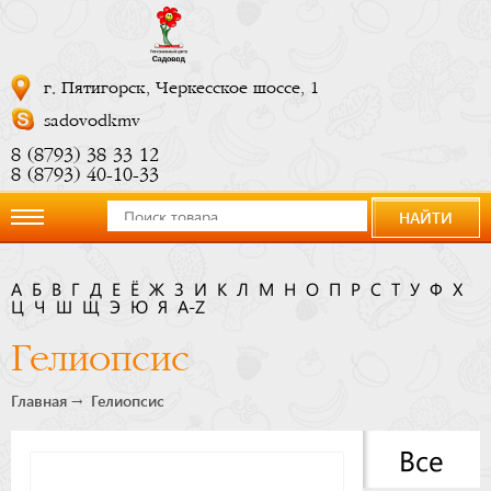
г. Пятигорск, Черкесское шоссе, 1
sadovodkmv
8 (8793) 38 33 12
8 (8793) 40-10-33
НАЙТИ
О
А
Б
В
Г
Д
Е
Ё
Ж
З
И
К
Л
М
Н
О
П
Р
С
Т
У
Ф
Х
Ц
компании
Ч
Ш
Щ
Э
Ю
Я
A-Z
Гелиопсис
Новости
Главная
Гелиопсис
Купить
Все
сейчас