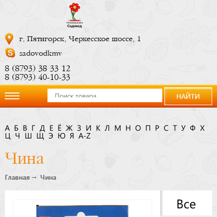
г. Пятигорск, Черкесское шоссе, 1
sadovodkmv
8 (8793) 38 33 12
8 (8793) 40-10-33
НАЙТИ
О
А
Б
В
Г
Д
Е
Ё
Ж
З
И
К
Л
М
Н
О
П
Р
С
Т
У
Ф
Х
Ц
компании
Ч
Ш
Щ
Э
Ю
Я
A-Z
Чина
Новости
Главная
Чина
Купить
Все
сейчас