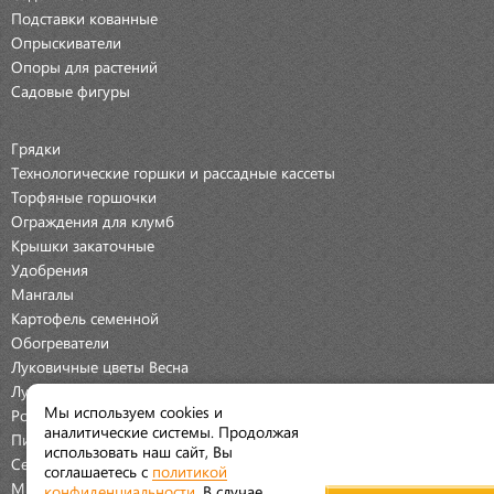
Подставки кованные
Опрыскиватели
Опоры для растений
Садовые фигуры
Грядки
Технологические горшки и рассадные кассеты
Торфяные горшочки
Ограждения для клумб
Крышки закаточные
Удобрения
Мангалы
Картофель семенной
Обогреватели
Луковичные цветы Весна
Луковичные цветы Осень
Мы используем cookies и
Розы
аналитические системы. Продолжая
Пионы
использовать наш сайт, Вы
Семена Овощей
соглашаетесь с
политикой
Мраморная крошка
конфиденциальности
. В случае