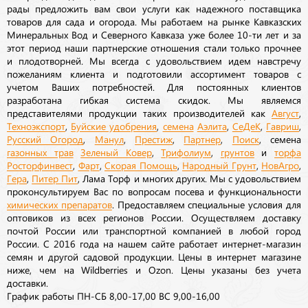
рады предложить вам свои услуги как надежного поставщика
товаров для сада и огорода. Мы работаем на рынке Кавказских
Минеральных Вод и Северного Кавказа уже более 10-ти лет и за
этот период наши партнерские отношения стали только прочнее
и плодотворней. Мы всегда с удовольствием идем навстречу
пожеланиям клиента и подготовили ассортимент товаров с
учетом Ваших потребностей. Для постоянных клиентов
разработана гибкая система скидок. Мы являемся
представителями продукции таких производителей как
Август
,
Техноэкспорт
,
Буйские удобрения
,
семена
Аэлита
,
СеДеК
,
Гавриш
,
Русский Огород
,
Манул
,
Престиж
,
Партнер
,
Поиск
, семена
газонных трав
Зеленый Ковер
,
Трифолиум
,
грунтов
и
торфа
Росторфинвест
,
Фарт
,
Скорая Помощь
,
Народный Грунт
,
НовАгро
,
Гера
,
Питер Пит
, Лама Торф и многих других. Мы с удовольствием
проконсультируем Вас по вопросам посева и функциональности
химических препаратов
. Предоставляем специальные условия для
оптовиков из всех регионов России. Осуществляем доставку
почтой России или транспортной компанией в любой город
России. С 2016 года на нашем сайте работает интернет-магазин
семян и другой садовой продукции. Цены в интернет магазине
ниже, чем на Wildberries и Ozon. Цены указаны без учета
доставки.
График работы ПН-СБ 8,00-17,00 ВС 9,00-16,00